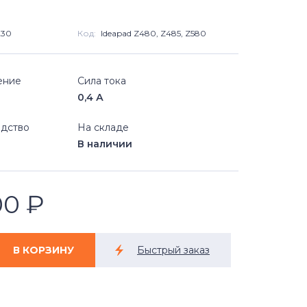
230
Код:
Ideapad Z480, Z485, Z580
ение
Сила тока
0,4 А
дство
На складе
В наличии
00
₽