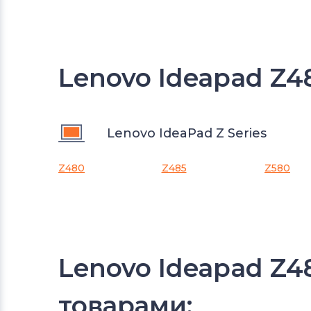
Lenovo Ideapad Z4
Lenovo IdeaPad Z Series
Z480
Z485
Z580
Lenovo Ideapad Z4
товарами: