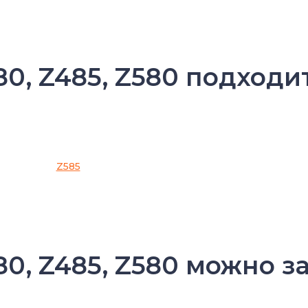
80, Z485, Z580 подходи
Z585
80, Z485, Z580 можно 