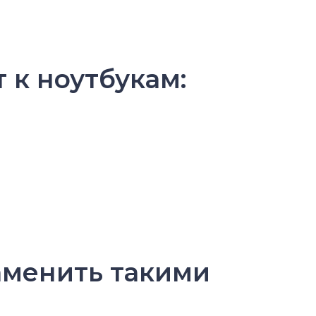
т к ноутбукам:
заменить такими