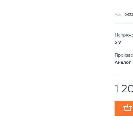
Арт:
063
Напряж
5 V
Произво
Аналог
1 2