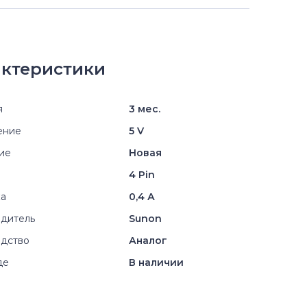
ктеристики
я
3 мес.
ение
5 V
ие
Новая
4 Pin
ка
0,4 А
дитель
Sunon
дство
Аналог
де
В наличии