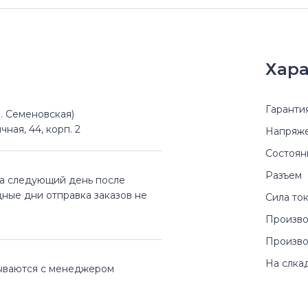
Хара
Гаранти
(м. Семеновская)
чная, 44, корп. 2
Напряж
Состоян
Разъем
на следующий день после
дные дни отправка заказов не
Сила то
Произво
Произво
На слка
вываются с менеджером