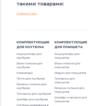
такими товарами:
EG50040S1-C080-S9A
КОМПЛЕКТУЮЩИЕ
КОМПЛЕКТУЮЩИЕ
ДЛЯ
НОУТБУКА
ДЛЯ
ПЛАНШЕТА
Аккумуляторы для
Аккумуляторы для
ноутбуков
планшетов
Блоки питания для
Блоки питания для
ноутбуков
планшетов
Клавиатуры
Модули для планшетов
Петли для ноутбуков
Тачскрины для
планшетов
Разъемы питания для
ноутбуков
Разъемы питания для
планшетов
Тачскрины для ноутбуков
Шлейфы и запчасти для
Шлейфы для ноутбуков
планшетов
Системы охлаждения в