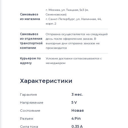
г. Москва, ул. Ткацкая, 5с3 (м.
Самовывоз
Семеновская)
из магазина
г. Санкт-Петербург, ул. Наличная, 44,
корп. 2
Самовывоз
Отправка осуществляется на следующий
из отделения
день после оформления заказа. В
транспортной
выходные дни отправка заказов не
компании
производится
Курьером по
Условия доставки согласовываются с
адресу
менеджером
Характеристики
Гарантия
3 мес.
Напряжение
5 V
Состояние
Новая
Разъем
4 Pin
Сила тока
0,35 А