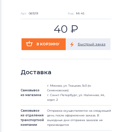
Арт:
061519
Код:
Mi 4S
40
₽
Доставка
г. Москва, ул. Ткацкая, 5с3 (м.
Самовывоз
Семеновская)
из магазина
г. Санкт-Петербург, ул. Наличная, 44,
корп. 2
Самовывоз
Отправка осуществляется на следующий
из отделения
день после оформления заказа. В
транспортной
выходные дни отправка заказов не
компании
производится