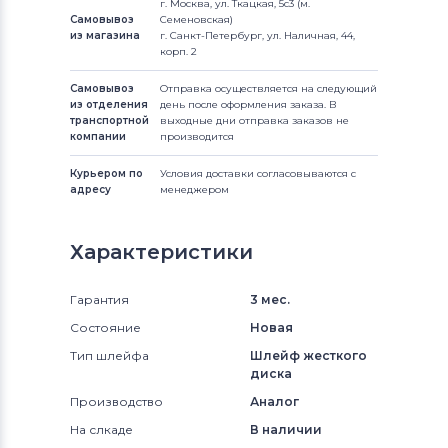
г. Москва, ул. Ткацкая, 5с3 (м.
Самовывоз
Семеновская)
из магазина
г. Санкт-Петербург, ул. Наличная, 44,
корп. 2
Самовывоз
Отправка осуществляется на следующий
из отделения
день после оформления заказа. В
транспортной
выходные дни отправка заказов не
компании
производится
Курьером по
Условия доставки согласовываются с
адресу
менеджером
Характеристики
Гарантия
3 мес.
Состояние
Новая
Тип шлейфа
Шлейф жесткого
диска
Производство
Аналог
На слкаде
В наличии