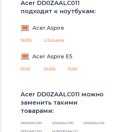
Acer DD0ZAALC011
подходит к ноутбукам:
Acer Aspire
F5-573G
E 15 E5 series
Acer Aspire E5
E5-523
E5-523G
E5-553
Acer DD0ZAALC011 можно
заменить такими
товарами:
DD0ZAALC001
DD0ZAALC010
DD0ZAALC012
DD0ZAALC021
HUADD0ZAALC012