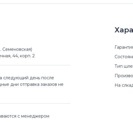
Хара
Гаранти
(м. Семеновская)
чная, 44, корп. 2
Состоян
Тип шл
Произво
на следующий день после
дные дни отправка заказов не
На слка
вываются с менеджером