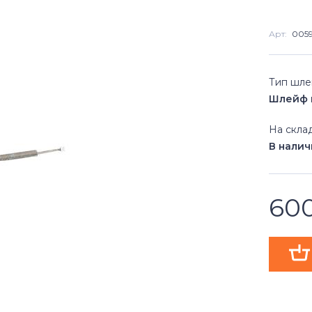
Арт:
005
Тип шл
Шлейф 
На скла
В нали
60