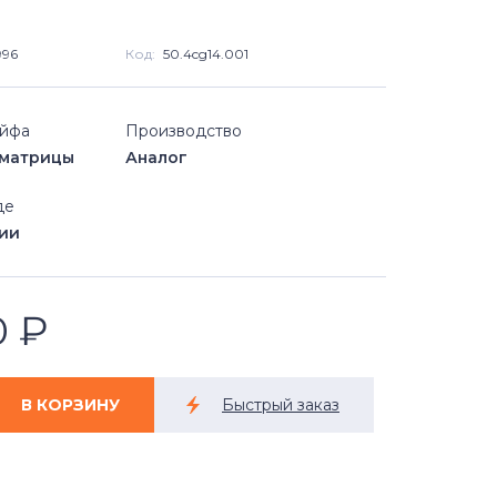
996
Код:
50.4cg14.001
ейфа
Производство
матрицы
Аналог
де
чии
0
₽