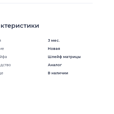
ктеристики
я
3 мес.
ие
Новая
ейфа
Шлейф матрицы
дство
Аналог
де
В наличии