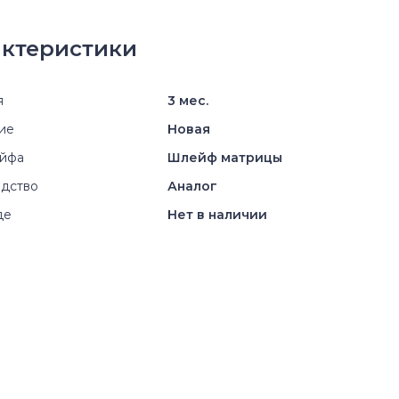
ктеристики
я
3 мес.
ие
Новая
ейфа
Шлейф матрицы
дство
Аналог
де
Нет в наличии