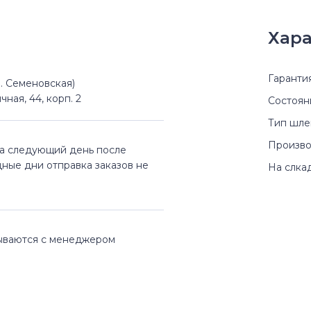
Хара
Гаранти
(м. Семеновская)
чная, 44, корп. 2
Состоян
Тип шл
Произво
на следующий день после
дные дни отправка заказов не
На слка
вываются с менеджером