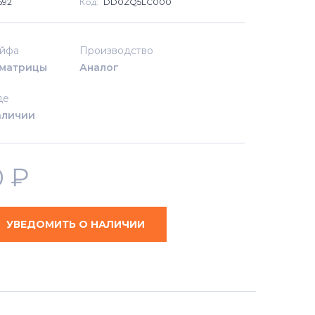
592
Код:
DD0ZQ5LC000
ейфа
Производство
матрицы
Аналог
де
аличии
0
₽
УВЕДОМИТЬ О НАЛИЧИИ