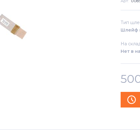
Арт:
008
Тип шл
Шлейф 
На скла
Нет в н
50