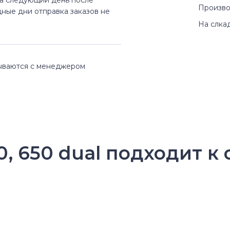
на следующий день после
Произво
дные дни отправка заказов не
На слка
вываются с менеджером
0, 650 dual подходит к