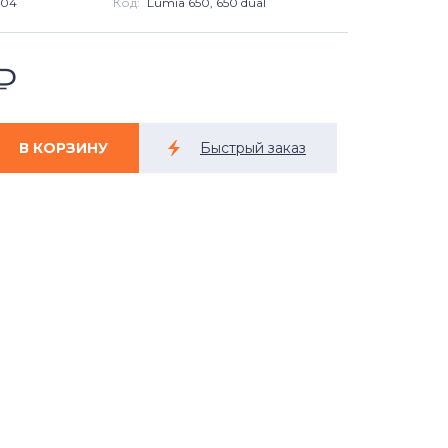
904
Код:
Lumia 650, 650 dual
₽