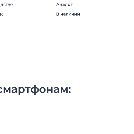
дство
Аналог
де
В наличии
 смартфонам: