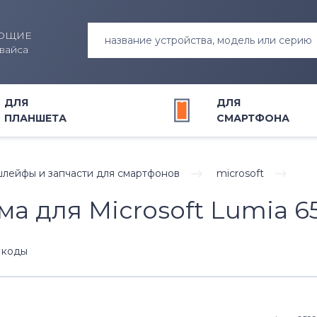
ЮЩИЕ
название устройства, модель или серию
вайса
ДЛЯ
ДЛЯ
ПЛАНШЕТА
СМАРТФОНА
лейфы и запчасти для смартфонов
microsoft
итания для ноутбуков
итания для планшетов
яторы для смартфонов
яторы для
Клавиатуры
Модули для планшетов
Модули и экраны для смарт
Блоки питания для смартфо
транспорта
 для Microsoft Lumia 65
ны для ноутбуков
и запчасти для планшетов
Шлейфы для ноутбуков
яторы для шуруповертов
Жесткие диски и SSD для но
 коды