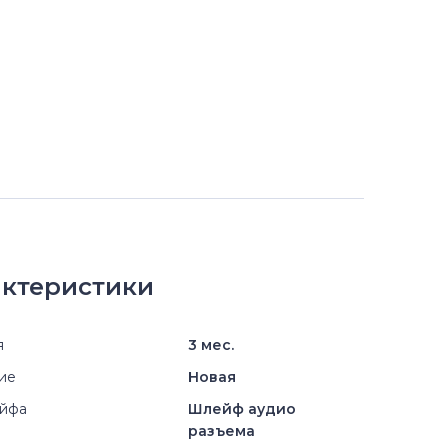
ктеристики
я
3 мес.
ие
Новая
ейфа
Шлейф аудио
разъема