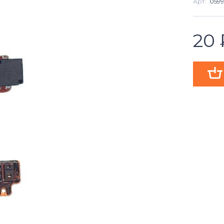
Арт:
059
20