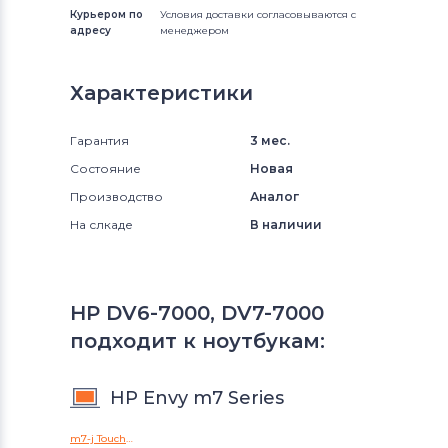
Курьером по
Условия доставки согласовываются с
адресу
менеджером
Характеристики
Гарантия
3 мес.
Состояние
Новая
Производство
Аналог
На слкаде
В наличии
HP DV6-7000, DV7-7000
подходит к ноутбукам:
HP Envy m7 Series
m7-j TouchSmart Series