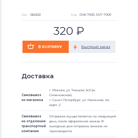
Арт:
062632
Код:
DV6-7000, DV7-7000
320
₽
Доставка
г. Москва, ул. Ткацкая, 5с3 (м.
Самовывоз
Семеновская)
из магазина
г. Санкт-Петербург, ул. Наличная, 44,
корп. 2
Самовывоз
Отправка осуществляется на следующий
из отделения
день после оформления заказа. В
транспортной
выходные дни отправка заказов не
компании
производится