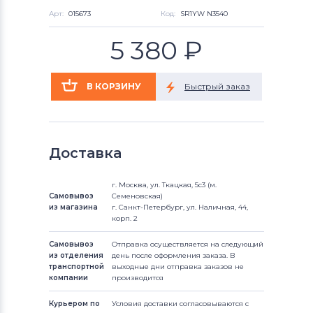
Арт:
015673
Код:
SR1YW N3540
5 380
₽
Доставка
г. Москва, ул. Ткацкая, 5с3 (м.
Самовывоз
Семеновская)
из магазина
г. Санкт-Петербург, ул. Наличная, 44,
корп. 2
Самовывоз
Отправка осуществляется на следующий
из отделения
день после оформления заказа. В
транспортной
выходные дни отправка заказов не
компании
производится
Курьером по
Условия доставки согласовываются с