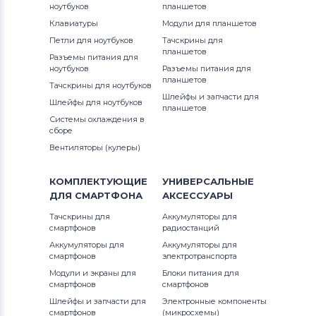
ноутбуков
планшетов
Клавиатуры
Модули для планшетов
Петли для ноутбуков
Тачскрины для
планшетов
Разъемы питания для
ноутбуков
Разъемы питания для
планшетов
Тачскрины для ноутбуков
Шлейфы и запчасти для
Шлейфы для ноутбуков
планшетов
Системы охлаждения в
сборе
Вентиляторы (кулеры)
КОМПЛЕКТУЮЩИЕ
УНИВЕРСАЛЬНЫЕ
ДЛЯ
СМАРТФОНА
АКСЕССУАРЫ
Тачскрины для
Аккумуляторы для
смартфонов
радиостанций
Аккумуляторы для
Аккумуляторы для
смартфонов
электротранспорта
Модули и экраны для
Блоки питания для
смартфонов
смартфонов
Шлейфы и запчасти для
Электронные компоненты
смартфонов
(микросхемы)