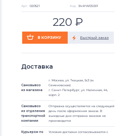
Арт:
020521
Код:
34.4YW03.001
220
₽
Доставка
г. Москва, ул. Ткацкая, 5с3 (м.
Самовывоз
Семеновская)
из магазина
г. Санкт-Петербург, ул. Наличная, 44,
корп. 2
Самовывоз
Отправка осуществляется на следующий
из отделения
день после оформления заказа. В
транспортной
выходные дни отправка заказов не
компании
производится
Курьером по
Условия доставки согласовываются с