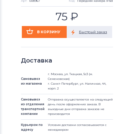
Арт:
008967
Код:
Передняя камера IPad mini
75
₽
Доставка
г. Москва, ул. Ткацкая, 5с3 (м.
Самовывоз
Семеновская)
из магазина
г. Санкт-Петербург, ул. Наличная, 44,
корп. 2
Самовывоз
Отправка осуществляется на следующий
из отделения
день после оформления заказа. В
транспортной
выходные дни отправка заказов не
компании
производится
Курьером по
Условия доставки согласовываются с
адресу
менеджером