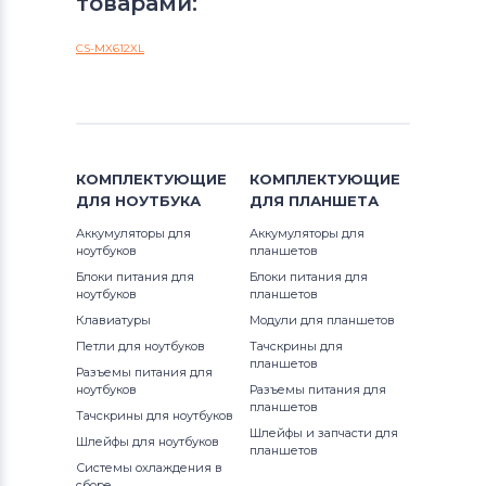
товарами:
CS-MX612XL
КОМПЛЕКТУЮЩИЕ
КОМПЛЕКТУЮЩИЕ
ДЛЯ
НОУТБУКА
ДЛЯ
ПЛАНШЕТА
Аккумуляторы для
Аккумуляторы для
ноутбуков
планшетов
Блоки питания для
Блоки питания для
ноутбуков
планшетов
Клавиатуры
Модули для планшетов
Петли для ноутбуков
Тачскрины для
планшетов
Разъемы питания для
ноутбуков
Разъемы питания для
планшетов
Тачскрины для ноутбуков
Шлейфы и запчасти для
Шлейфы для ноутбуков
планшетов
Системы охлаждения в
сборе