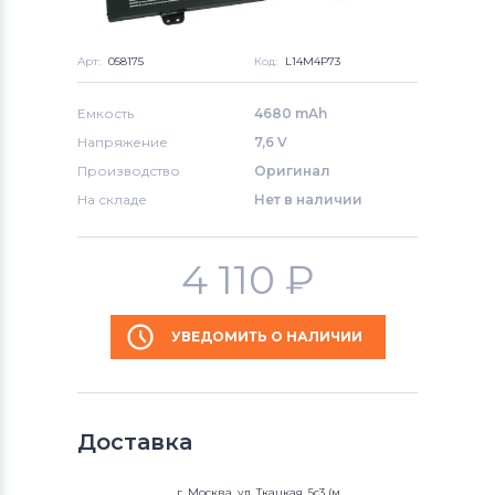
Арт:
058175
Код:
L14M4P73
Емкость
4680 mAh
Напряжение
7,6 V
Производство
Оригинал
На складе
Нет в наличии
4 110
₽
УВЕДОМИТЬ О НАЛИЧИИ
Доставка
г. Москва, ул. Ткацкая, 5с3 (м.