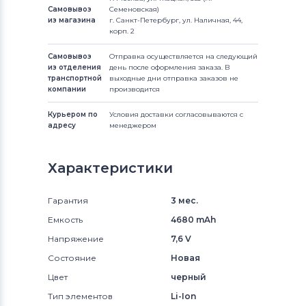
Самовывоз
Семеновская)
из магазина
г. Санкт-Петербург, ул. Наличная, 44,
корп. 2
Самовывоз
Отправка осуществляется на следующий
из отделения
день после оформления заказа. В
транспортной
выходные дни отправка заказов не
компании
производится
Курьером по
Условия доставки согласовываются с
адресу
менеджером
Характеристики
Гарантия
3 мес.
Емкость
4680 mAh
Напряжение
7,6 V
Состояние
Новая
Цвет
черный
Тип элементов
Li-Ion