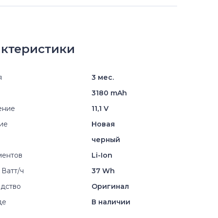
ктеристики
я
3 мес.
3180 mAh
ение
11,1 V
ие
Новая
черный
ментов
Li-Ion
 Ватт/ч
37 Wh
дство
Оригинал
де
В наличии