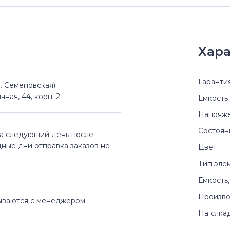
Хара
Гаранти
(м. Семеновская)
чная, 44, корп. 2
Емкость
Напряж
Состоян
на следующий день после
дные дни отправка заказов не
Цвет
Тип эле
Емкость,
Произво
вываются с менеджером
На слка