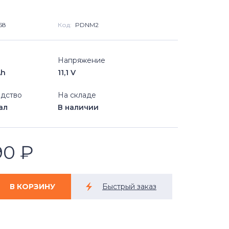
58
Код:
PDNM2
Напряжение
Ah
11,1 V
дство
На складе
ал
В наличии
90
₽