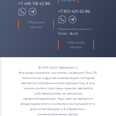
На карте
+7 495 118 42 86
+7 812 425 62 86
Обратный
звонок
Принимаем звонки с
10:00 - 18:00
Обратный
звонок
© 2011-2020. Batterion.ru
Все виды контента: логотипы, названия ТМ и ТЗ,
технологии и другая информация, которая
является собственностью третьих лиц, в том
числе контент торговых знаков, является
собственностью их законных
правообладателей. Наш сайт не является
владельцем этого контента и использует его
для иллюстрации, и в справочно-
ознакомительных целях.