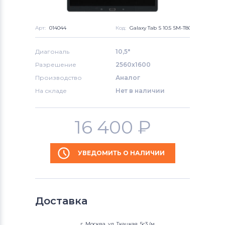
Арт:
014044
Код:
Galaxy Tab S 10.5 SM-T800
Диагональ
10,5"
Разрешение
2560x1600
Производство
Аналог
На складе
Нет в наличии
16 400
₽
УВЕДОМИТЬ О НАЛИЧИИ
Доставка
г. Москва, ул. Ткацкая, 5с3 (м.