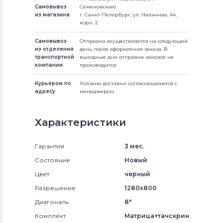
Самовывоз
Семеновская)
из магазина
г. Санкт-Петербург, ул. Наличная, 44,
корп. 2
Самовывоз
Отправка осуществляется на следующий
из отделения
день после оформления заказа. В
транспортной
выходные дни отправка заказов не
компании
производится
Курьером по
Условия доставки согласовываются с
адресу
менеджером
Характеристики
Гарантия
3 мес.
Состояние
Новый
Цвет
черный
Разрешение
1280x800
Диагональ
8"
Комплект
Матрица+тачскрин