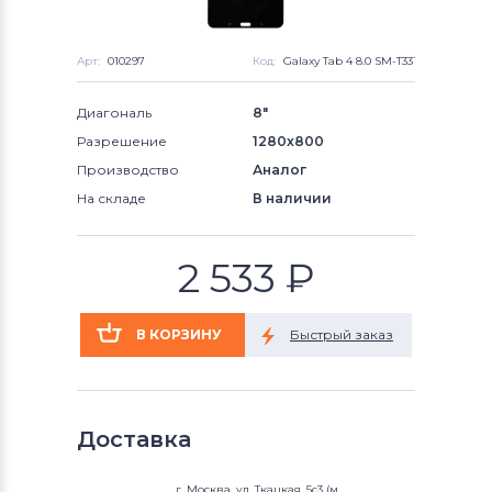
Арт:
010297
Код:
Galaxy Tab 4 8.0 SM-T331,
Диагональ
8"
Разрешение
1280x800
Производство
Аналог
На складе
В наличии
2 533
₽
Доставка
г. Москва, ул. Ткацкая, 5с3 (м.