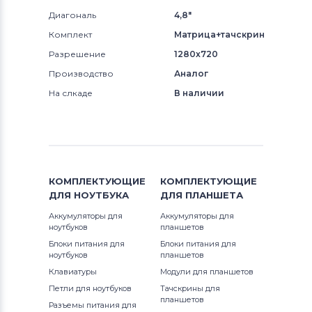
Диагональ
4,8"
Комплект
Матрица+тачскрин
Разрешение
1280x720
Производство
Аналог
На слкаде
В наличии
КОМПЛЕКТУЮЩИЕ
КОМПЛЕКТУЮЩИЕ
ДЛЯ
НОУТБУКА
ДЛЯ
ПЛАНШЕТА
Аккумуляторы для
Аккумуляторы для
ноутбуков
планшетов
Блоки питания для
Блоки питания для
ноутбуков
планшетов
Клавиатуры
Модули для планшетов
Петли для ноутбуков
Тачскрины для
планшетов
Разъемы питания для