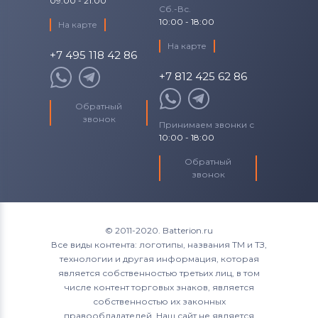
09:00 - 21:00
Сб.-Вс.
10:00 - 18:00
На карте
На карте
+7 495 118 42 86
+7 812 425 62 86
Обратный
звонок
Принимаем звонки с
10:00 - 18:00
Обратный
звонок
© 2011-2020. Batterion.ru
Все виды контента: логотипы, названия ТМ и ТЗ,
технологии и другая информация, которая
является собственностью третьих лиц, в том
числе контент торговых знаков, является
собственностью их законных
правообладателей. Наш сайт не является