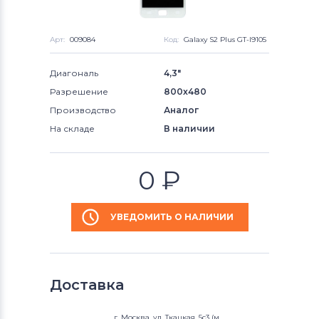
Арт:
009084
Код:
Galaxy S2 Plus GT-I9105
Диагональ
4,3"
Разрешение
800x480
Производство
Аналог
На складе
В наличии
0
₽
УВЕДОМИТЬ О НАЛИЧИИ
Доставка
г. Москва, ул. Ткацкая, 5с3 (м.