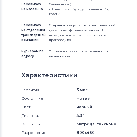
Самовывоз
Семеновская)
из магазина
г. Санкт-Петербург, ул. Наличная, 44,
корп. 2
Самовывоз
Отправка осуществляется на следующий
из отделения
день после оформления заказа. В
транспортной
выходные дни отправка заказов не
компании
производится
Курьером по
Условия доставки согласовываются с
адресу
менеджером
Характеристики
Гарантия
3 мес.
Состояние
Новый
Цвет
черный
Диагональ
4,3"
Комплект
Матрица+тачскрин
Разрешение
800x480