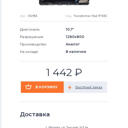
Арт:
012953
Код:
Transformer Pad TF103C
Диагональ
10,1"
Разрешение
1280x800
Производство
Аналог
На складе
В наличии
1 442
₽
Доставка
г. Москва, ул. Ткацкая, 5с3 (м.