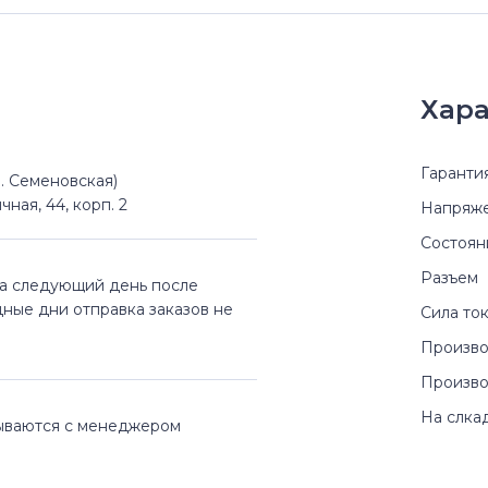
Хара
Гаранти
(м. Семеновская)
чная, 44, корп. 2
Напряж
Состоян
Разъем
на следующий день после
дные дни отправка заказов не
Сила то
Произво
Произво
На слка
вываются с менеджером