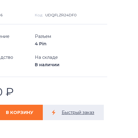
16
Код:
UDQFLZR24DF0
ение
Разъем
4 Pin
дство
На складе
В наличии
0
₽