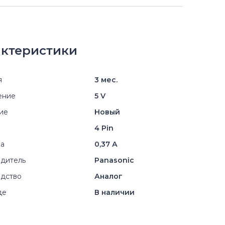
ктеристики
я
3 мес.
ение
5 V
ие
Новый
4 Pin
ка
0,37 А
дитель
Panasonic
дство
Аналог
де
В наличии