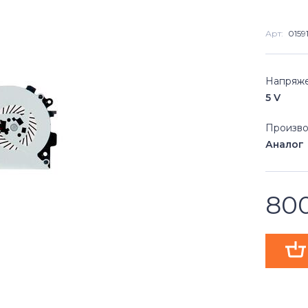
Арт:
0159
Напряж
5 V
Произво
Аналог
80