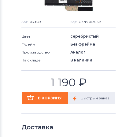
Арт:
080839
Код:
OKN4-0L3US13
Цвет
серебристый
Фрейм
Без фрейма
Производство
Аналог
На складе
В наличии
1 190
₽
Доставка