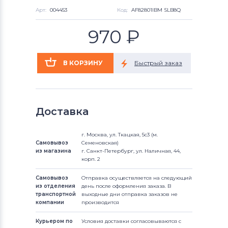
Арт:
004453
Код:
AF82801IBM SLB8Q
970
₽
Доставка
г. Москва, ул. Ткацкая, 5с3 (м.
Самовывоз
Семеновская)
из магазина
г. Санкт-Петербург, ул. Наличная, 44,
корп. 2
Самовывоз
Отправка осуществляется на следующий
из отделения
день после оформления заказа. В
транспортной
выходные дни отправка заказов не
компании
производится
Курьером по
Условия доставки согласовываются с