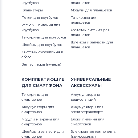
ноутбуков
планшетов
Клавиатуры
Модули для планшетов
Петли для ноутбуков
Тачскрины для
планшетов
Разъемы питания для
ноутбуков
Разъемы питания для
планшетов
Тачскрины для ноутбуков
Шлейфы и запчасти для
Шлейфы для ноутбуков
планшетов
Системы охлаждения в
сборе
Вентиляторы (кулеры)
КОМПЛЕКТУЮЩИЕ
УНИВЕРСАЛЬНЫЕ
ДЛЯ
СМАРТФОНА
АКСЕССУАРЫ
Тачскрины для
Аккумуляторы для
смартфонов
радиостанций
Аккумуляторы для
Аккумуляторы для
смартфонов
электротранспорта
Модули и экраны для
Блоки питания для
смартфонов
смартфонов
Шлейфы и запчасти для
Электронные компоненты
смартфонов
(микросхемы)