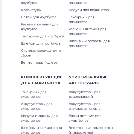
ноутбуков
планшетов
Клавиатуры
Модули для планшетов
Петли для ноутбуков
Тачскрины для
планшетов
Разъемы питания для
ноутбуков
Разъемы питания для
планшетов
Тачскрины для ноутбуков
Шлейфы и запчасти для
Шлейфы для ноутбуков
планшетов
Системы охлаждения в
сборе
Вентиляторы (кулеры)
КОМПЛЕКТУЮЩИЕ
УНИВЕРСАЛЬНЫЕ
ДЛЯ
СМАРТФОНА
АКСЕССУАРЫ
Тачскрины для
Аккумуляторы для
смартфонов
радиостанций
Аккумуляторы для
Аккумуляторы для
смартфонов
электротранспорта
Модули и экраны для
Блоки питания для
смартфонов
смартфонов
Шлейфы и запчасти для
Электронные компоненты
смартфонов
(микросхемы)