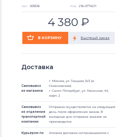
Арт:
005516
Код:
216-0774211
4 380
₽
Доставка
г. Москва, ул. Ткацкая, 5с3 (м.
Самовывоз
Семеновская)
из магазина
г. Санкт-Петербург, ул. Наличная, 44,
корп. 2
Самовывоз
Отправка осуществляется на следующий
из отделения
день после оформления заказа. В
транспортной
выходные дни отправка заказов не
компании
производится
Курьером по
Условия доставки согласовываются с