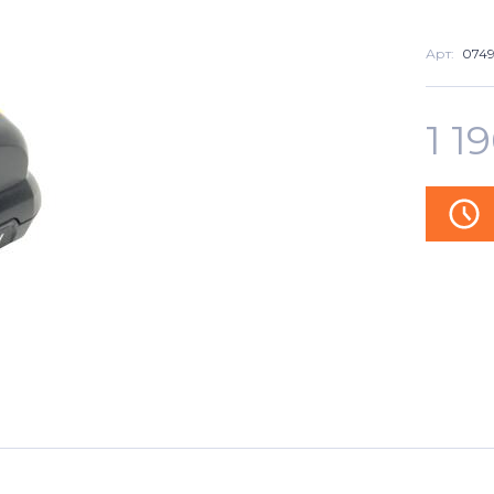
Арт:
074
1 1