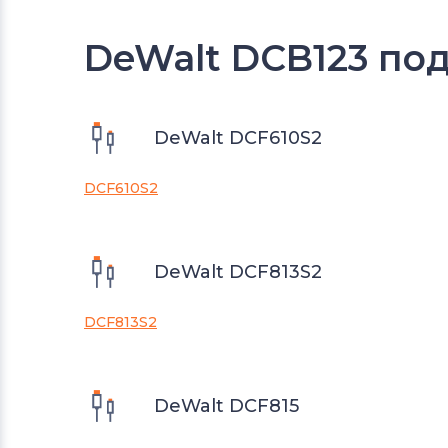
DeWalt DCB123 под
DeWalt DCF610S2
DCF610S2
DeWalt DCF813S2
DCF813S2
DeWalt DCF815