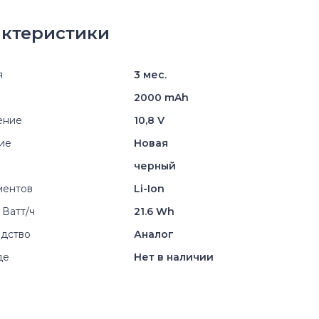
ктеристики
я
3 мес.
2000 mAh
ение
10,8 V
ие
Новая
черный
ментов
Li-Ion
 Ватт/ч
21.6 Wh
дство
Аналог
де
Нет в наличии