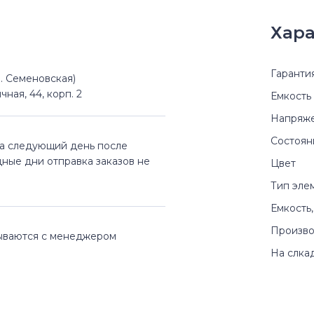
Хара
Гаранти
(м. Семеновская)
чная, 44, корп. 2
Емкость
Напряж
Состоян
на следующий день после
дные дни отправка заказов не
Цвет
Тип эле
Емкость,
Произво
вываются с менеджером
На слка