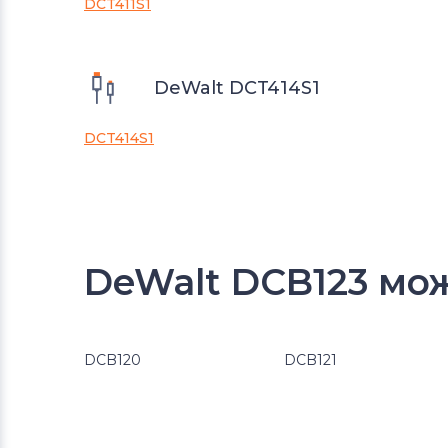
DCT411S1
DeWalt DCT414S1
DCT414S1
DeWalt DCB123 мо
DCB120
DCB121