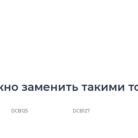
жно заменить такими т
DCB125
DCB127