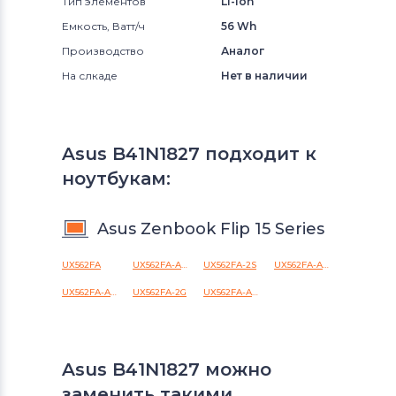
Тип элементов
Li-Ion
Емкость, Ватт/ч
56 Wh
Производство
Аналог
На слкаде
Нет в наличии
Asus B41N1827 подходит к
ноутбукам:
Asus Zenbook Flip 15 Series
UX562FA
UX562FA-AC034T
UX562FA-2S
UX562FA-AC025R
UX562FA-AC033T
UX562FA-2G
UX562FA-AC040T
Asus B41N1827 можно
заменить такими