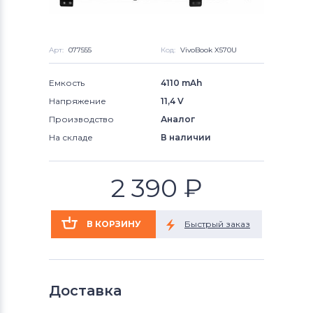
Арт:
077555
Код:
VivoBook X570U
Емкость
4110 mAh
Напряжение
11,4 V
Производство
Аналог
На складе
В наличии
2 390
₽
Доставка