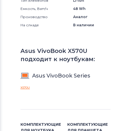
Тип элементов
Li-Ion
Емкость, Ватт/ч
48 Wh
Производство
Аналог
На слкаде
В наличии
Asus VivoBook X570U
подходит к ноутбукам:
Asus VivoBook Series
X570U
КОМПЛЕКТУЮЩИЕ
КОМПЛЕКТУЮЩИЕ
ДЛЯ
НОУТБУКА
ДЛЯ
ПЛАНШЕТА