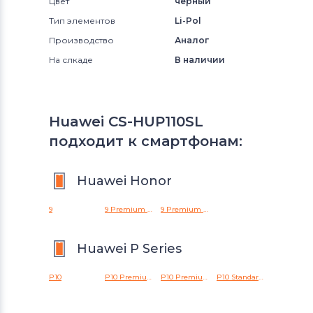
Цвет
черный
Тип элементов
Li-Pol
Производство
Аналог
На слкаде
В наличии
Huawei CS-HUP110SL
подходит к смартфонам:
Huawei Honor
9
9 Premium Edition
9 Premium Edition Dual S
Huawei P Series
P10
P10 Premium Edition
P10 Premium Edition Dual SIM
P10 Standard Edition