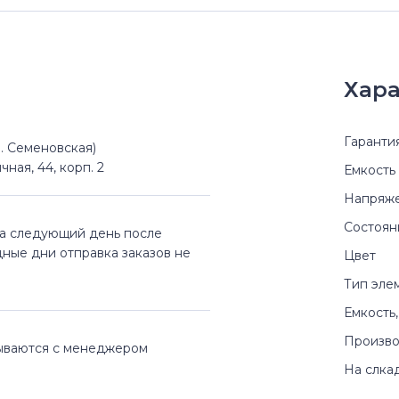
Хара
Гаранти
(м. Семеновская)
чная, 44, корп. 2
Емкость
Напряж
Состоян
на следующий день после
дные дни отправка заказов не
Цвет
Тип эле
Емкость,
Произво
вываются с менеджером
На слка