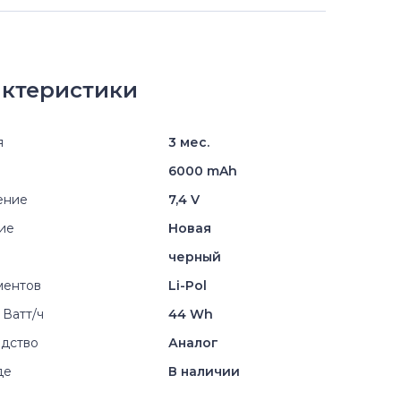
ктеристики
я
3 мес.
6000 mAh
ение
7,4 V
ие
Новая
черный
ментов
Li-Pol
 Ватт/ч
44 Wh
дство
Аналог
де
В наличии