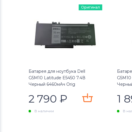
Оригинал
Батарея для ноутбука Dell
Батаре
G5M10 Latitude E5450 7.4В
G5M10 
Черный 6460мАч Orig
Черны
2 790
₽
1 
В наличии
В на