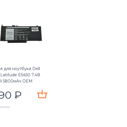
я для ноутбука Dell
Latitude E5450 7.4В
й 5800мАч OEM
890
₽
личии