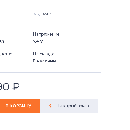
13
Код:
6MT4T
Напряжение
Ah
7,4 V
дство
На складе
В наличии
590
₽