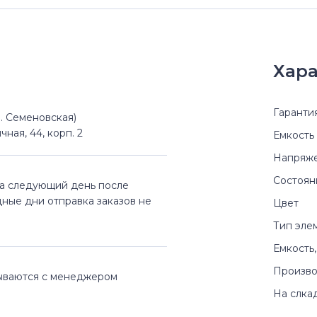
Хара
Гаранти
(м. Семеновская)
чная, 44, корп. 2
Емкость
Напряж
Состоян
на следующий день после
дные дни отправка заказов не
Цвет
Тип эле
Емкость,
Произво
вываются с менеджером
На слка