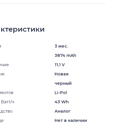
ктеристики
я
3 мес.
3874 mAh
ение
11,1 V
ие
Новая
черный
ментов
Li-Pol
 Ватт/ч
43 Wh
дство
Аналог
де
Нет в наличии