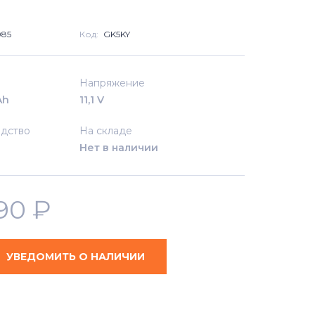
085
Код:
GK5KY
Напряжение
Ah
11,1 V
дство
На складе
Нет в наличии
490
₽
УВЕДОМИТЬ О НАЛИЧИИ