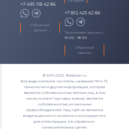
На карте
+7 495 118 42 86
+7 812 425 62 86
Обратный
звонок
Принимаем звонки с
10:00 - 18:00
Обратный
звонок
© 2011-2020. Batterion.ru
Все виды контента: логотипы, названия ТМ и ТЗ,
технологии и другая информация, которая
является собственностью третьих лиц, в том
числе контент торговых знаков, является
собственностью их законных
правообладателей. Наш сайт не является
владельцем этого контента и использует его
для иллюстрации, и в справочно-
ознакомительных целях.