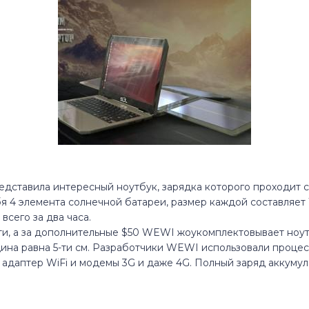
дставила интересный ноутбук, зарядка которого проходит 
я 4 элемента солнечной батареи, размер каждой составляет 
всего за два часа.
-ти, а за дополнительные $50 WEWI жоукомплектовывает ноу
олщина равна 5-ти см. Разработчики WEWI использовали процес
ся адаптер WiFi и модемы 3G и даже 4G. Полный заряд аккум