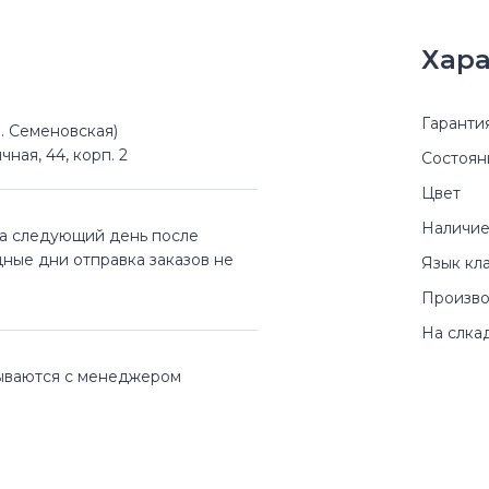
Хара
Гаранти
(м. Семеновская)
чная, 44, корп. 2
Состоян
Цвет
Наличие
на следующий день после
дные дни отправка заказов не
Язык кл
Произво
На слка
вываются с менеджером