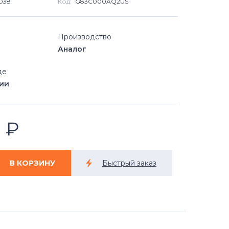
038
Код:
G83C000AQ2US
Производство
Аналог
де
чии
0
₽