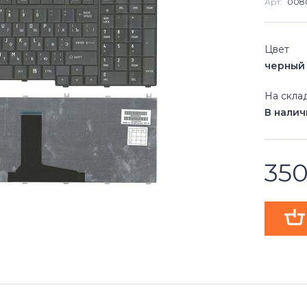
Арт:
008
Цвет
черный
На скла
В нали
35