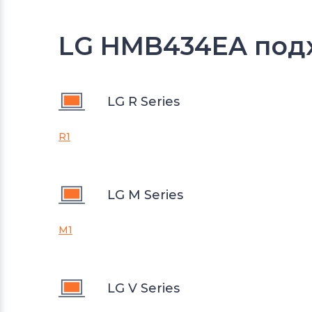
LG HMB434EA подх
LG R Series
R1
LG M Series
M1
LG V Series