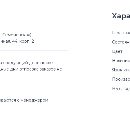
Хара
Гаранти
(м. Семеновская)
чная, 44, корп. 2
Состоян
Цвет
Наличие
на следующий день после
дные дни отправка заказов не
Язык кл
Произво
На слка
вываются с менеджером