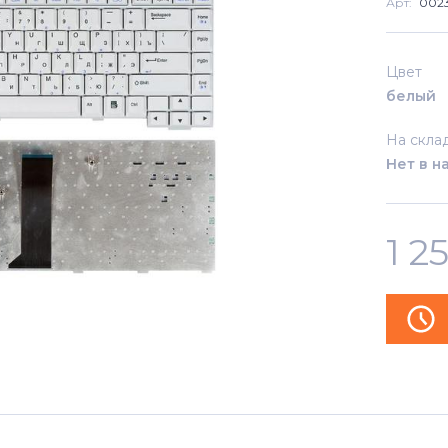
Арт:
002
Цвет
белый
На скла
Нет в н
1 2