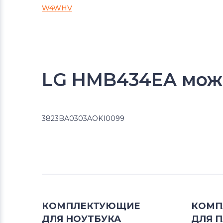
W4WHV
LG HMB434EA можн
3823BA0303AOKI0099
КОМПЛЕКТУЮЩИЕ
КОМП
ДЛЯ
НОУТБУКА
ДЛЯ
П