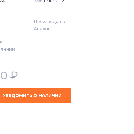
345
Код:
HMB434EA
Производство
Аналог
де
аличии
50
₽
УВЕДОМИТЬ О НАЛИЧИИ