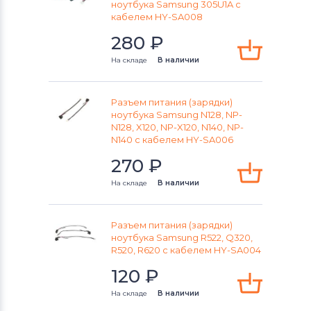
Разъемы питания для ноутбуков
ноутбука Samsung 305U1A с
Sony
кабелем HY-SA008
280
₽
Разъемы питания для ноутбуков
Orbit
На складе
В наличии
Разъемы питания для ноутбуков
Разъем питания (зарядки)
Fujitsu-Siemens
ноутбука Samsung N128, NP-
N128, X120, NP-X120, N140, NP-
Разъемы питания для ноутбуков
N140 с кабелем HY-SA006
Toshiba
270
₽
Разъемы питания для ноутбуков
На складе
В наличии
Acer
Разъем питания (зарядки)
Разъемы питания для ноутбуков
ноутбука Samsung R522, Q320,
Универсальный
R520, R620 с кабелем HY-SA004
120
₽
Разъемы питания для ноутбуков
Asus
На складе
В наличии