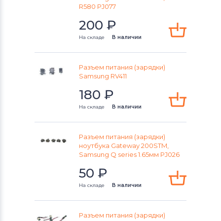
Разъемы питания для ноутбуков
R580 PJ077
IBM
200
₽
Разъемы питания для ноутбуков
На складе
В наличии
Archos
Разъем питания (зарядки)
Разъемы питания для ноутбуков
Samsung RV411
Viewsonic
180
₽
Разъемы питания для ноутбуков
LG
На складе
В наличии
Разъемы питания для ноутбуков
Samsung
Разъем питания (зарядки)
ноутбука Gateway 200STM,
Samsung Q series 1.65мм PJ026
Разъемы питания для ноутбуков
Fujitsu
50
₽
На складе
В наличии
Разъемы питания для ноутбуков
Olivetti
Разъем питания (зарядки)