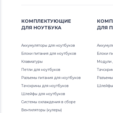
Разъемы питания для ноутбуков
MSI
КОМПЛЕКТУЮЩИЕ
КОМП
Разъемы питания для ноутбуков
ДЛЯ
НОУТБУКА
ДЛЯ
П
Compaq
Разъемы питания для ноутбуков
Аккумуляторы для ноутбуков
Аккумул
Dell
Блоки питания для ноутбуков
Блоки п
Разъемы питания для ноутбуков
Клавиатуры
Модули 
IBM
Петли для ноутбуков
Тачскри
Разъемы питания для ноутбуков
Разъемы
Разъемы питания для ноутбуков
Archos
Тачскрины для ноутбуков
Шлейфы 
Шлейфы для ноутбуков
Разъемы питания для ноутбуков
Viewsonic
Системы охлаждения в сборе
Вентиляторы (кулеры)