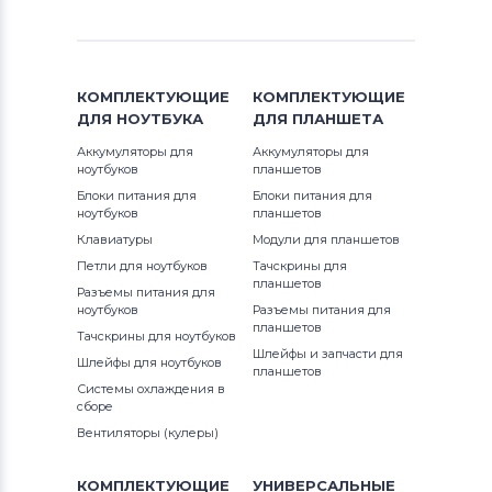
Вентиляторы (кулеры)
Gateway
MS Series
Вентиляторы (кулеры)
FCN
PE Series
КОМПЛЕКТУЮЩИЕ
КОМПЛЕКТУЮЩИЕ
Вентиляторы (кулеры)
HP
PR Series
ДЛЯ
НОУТБУКА
ДЛЯ
ПЛАНШЕТА
Аккумуляторы для
Аккумуляторы для
Вентиляторы (кулеры)
MSI
S Series
ноутбуков
планшетов
Блоки питания для
Блоки питания для
Вентиляторы (кулеры)
Compaq
VR Series
ноутбуков
планшетов
Клавиатуры
Модули для планшетов
Вентиляторы (кулеры)
Quanta
VX Series
Петли для ноутбуков
Тачскрины для
планшетов
Разъемы питания для
Вентиляторы (кулеры)
Hasee
Wind Series
ноутбуков
Разъемы питания для
планшетов
Тачскрины для ноутбуков
Вентиляторы (кулеры)
Dell
X-Slim Series
Шлейфы и запчасти для
Шлейфы для ноутбуков
планшетов
Системы охлаждения в
Вентиляторы (кулеры)
IBM
сборе
Вентиляторы (кулеры)
Вентиляторы (кулеры)
Viewsonic
КОМПЛЕКТУЮЩИЕ
УНИВЕРСАЛЬНЫЕ
Все бренды