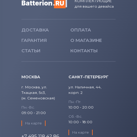
Вентиляторы (кулеры)
NEC
КОМПЛЕКТУЮЩИЕ
для вашего девайса
Вентиляторы (кулеры)
iRu
Вентиляторы (кулеры)
Roverbook
ДОСТАВКА
ОПЛАТА
ГАРАНТИЯ
О МАГАЗИНЕ
Вентиляторы (кулеры)
Toshiba
СТАТЬИ
КОНТАКТЫ
Вентиляторы (кулеры)
Acer
Вентиляторы (кулеры)
Универсальный
МОСКВА
САНКТ-ПЕТЕРБУРГ
г. Москва, ул.
ул. Наличная, 44,
Вентиляторы (кулеры)
Asus
Ткацкая, 5с3,
корп. 2
(м. Семеновская)
Вентиляторы (кулеры)
Alienware
Пн.-Пт.
Пн.-Вс.
10:00 - 20:00
09:00 - 21:00
Вентиляторы (кулеры)
Casper
Сб.-Вс.
10:00 - 18:00
На карте
На карте
+7 495 118 42 86