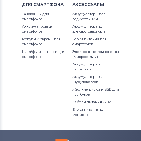
ДЛЯ
СМАРТФОНА
АКСЕССУАРЫ
Вентиляторы (кулеры)
Apple
Тачскрины для
Аккумуляторы для
смартфонов
радиостанций
Вентиляторы (кулеры)
LG
Аккумуляторы для
Аккумуляторы для
смартфонов
электротранспорта
Вентиляторы (кулеры)
Samsung
Модули и экраны для
Блоки питания для
смартфонов
смартфонов
Вентиляторы (кулеры)
Fujitsu
Шлейфы и запчасти для
Электронные компоненты
смартфонов
(микросхемы)
Аккумуляторы для
Вентиляторы (кулеры)
Clevo
пылесосов
Аккумуляторы для
Вентиляторы (кулеры)
Sony
шуруповертов
Жесткие диски и SSD для
Вентиляторы (кулеры)
Fujitsu-
ноутбуков
Siemens
Кабели питания 220V
Блоки питания для
Вентиляторы (кулеры)
Haier
мониторов
Вентиляторы (кулеры)
KFTYR