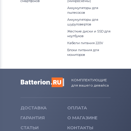
смартфонов
(микросхемы)
Аккумуляторы для
Вентиляторы (кулеры)
Apple
пылесосов
Аккумуляторы для
Вентиляторы (кулеры)
LG
шуруповертов
Жесткие диски и SSD для
Вентиляторы (кулеры)
Samsung
ноутбуков
Кабели питания 220V
Вентиляторы (кулеры)
Fujitsu
Блоки питания для
мониторов
Вентиляторы (кулеры)
Clevo
Вентиляторы (кулеры)
Sony
КОМПЛЕКТУЮЩИЕ
для вашего девайса
Вентиляторы (кулеры)
Fujitsu-
Siemens
Вентиляторы (кулеры)
Haier
ДОСТАВКА
ОПЛАТА
ГАРАНТИЯ
О МАГАЗИНЕ
Вентиляторы (кулеры)
KFTYR
СТАТЬИ
КОНТАКТЫ