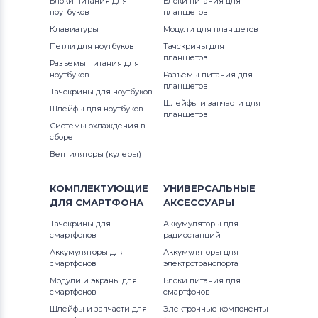
Блоки питания для
Блоки питания для
Вентиляторы (кулеры)
Gateway
MS Series
ноутбуков
планшетов
Клавиатуры
Модули для планшетов
Вентиляторы (кулеры)
FCN
PE Series
Петли для ноутбуков
Тачскрины для
планшетов
Разъемы питания для
Вентиляторы (кулеры)
HP
PR Series
ноутбуков
Разъемы питания для
планшетов
Тачскрины для ноутбуков
Вентиляторы (кулеры)
MSI
S Series
Шлейфы и запчасти для
Шлейфы для ноутбуков
планшетов
Системы охлаждения в
Вентиляторы (кулеры)
Compaq
VR Series
сборе
Вентиляторы (кулеры)
Вентиляторы (кулеры)
Quanta
VX Series
КОМПЛЕКТУЮЩИЕ
УНИВЕРСАЛЬНЫЕ
Вентиляторы (кулеры)
Hasee
Wind Series
ДЛЯ
СМАРТФОНА
АКСЕССУАРЫ
Тачскрины для
Вентиляторы (кулеры)
Аккумуляторы для
Dell
X-Slim Series
смартфонов
радиостанций
Аккумуляторы для
Аккумуляторы для
Вентиляторы (кулеры)
IBM
смартфонов
электротранспорта
Модули и экраны для
Блоки питания для
Вентиляторы (кулеры)
Viewsonic
смартфонов
смартфонов
Шлейфы и запчасти для
Электронные компоненты
Все бренды