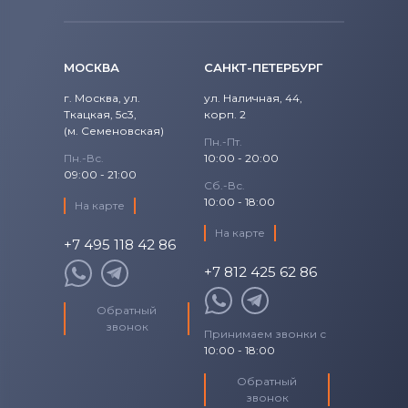
Вентиляторы (кулеры)
NEC
Вентиляторы (кулеры)
iRu
МОСКВА
САНКТ-ПЕТЕРБУРГ
Вентиляторы (кулеры)
Roverbook
г. Москва, ул.
ул. Наличная, 44,
Ткацкая, 5с3,
корп. 2
Вентиляторы (кулеры)
Toshiba
(м. Семеновская)
Пн.-Пт.
Пн.-Вс.
10:00 - 20:00
Вентиляторы (кулеры)
Acer
09:00 - 21:00
Сб.-Вс.
Вентиляторы (кулеры)
10:00 - 18:00
На карте
Универсальный
На карте
+7 495 118 42 86
Вентиляторы (кулеры)
Asus
+7 812 425 62 86
Вентиляторы (кулеры)
Alienware
Обратный
звонок
Принимаем звонки с
Вентиляторы (кулеры)
Casper
10:00 - 18:00
Обратный
звонок