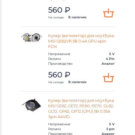
Вентиляторы (кулеры)
Gateway
MS Series
560
₽
Вентиляторы (кулеры)
FCN
PE Series
На складе
В наличии
Вентиляторы (кулеры)
HP
PR Series
Кулер (ветилятор) для ноутбука
MSI GE62VR 5В 0.4A GPU 4pin
Вентиляторы (кулеры)
MSI
S Series
FCN
Напряжение
5 V
Вентиляторы (кулеры)
Compaq
VR Series
Разъем
4 Pin
Производство
Аналог
Вентиляторы (кулеры)
Quanta
VX Series
560
₽
Вентиляторы (кулеры)
Hasee
На складе
В наличии
Wind Series
Вентиляторы (кулеры)
Dell
X-Slim Series
Кулер (ветилятор) для ноутбука
MSI GE62, GE72, PE60, PE70, GL62,
Вентиляторы (кулеры)
IBM
GL72, GP62, GP72 (GPU) 5В 0.55A
3pin AAVID
Вентиляторы (кулеры)
Viewsonic
Напряжение
5 V
Разъем
3 pin
Все бренды
Производство
Аналог