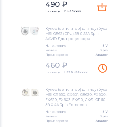
Вентиляторы (кулеры)
NEC
490
₽
На складе
В наличии
Вентиляторы (кулеры)
iRu
Вентиляторы (кулеры)
Roverbook
Кулер (ветилятор) для ноутбука
MSI GE62 (CPU) 5В 0.55A 3pin
Вентиляторы (кулеры)
Toshiba
AAVID Для процессора
Напряжение
5 V
Вентиляторы (кулеры)
Acer
Разъем
3 pin
Производство
Аналог
Вентиляторы (кулеры)
460
₽
Универсальный
На складе
Нет в наличии
Вентиляторы (кулеры)
Asus
Кулер (ветилятор) для ноутбука
Вентиляторы (кулеры)
Alienware
MSI CR650, CX601, GE620, FX600,
FX620, FX603, FX610, CX61, GP60,
5В 0.4A 3pin Forcecon
Вентиляторы (кулеры)
Casper
Напряжение
5 V
Разъем
3 pin
Производство
Аналог