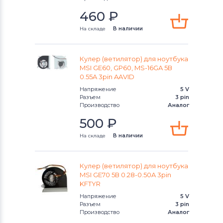
460
₽
Вентиляторы (кулеры)
Apple
На складе
В наличии
Вентиляторы (кулеры)
LG
Вентиляторы (кулеры)
Кулер (ветилятор) для ноутбука
Samsung
MSI GE60, GP60, MS-16GA 5В
0.55A 3pin AAVID
Вентиляторы (кулеры)
Fujitsu
Напряжение
5 V
Разъем
3 pin
Вентиляторы (кулеры)
Clevo
Производство
Аналог
500
₽
Вентиляторы (кулеры)
Sony
На складе
В наличии
Вентиляторы (кулеры)
Fujitsu-
Siemens
Кулер (ветилятор) для ноутбука
MSI GE70 5В 0.28-0.50A 3pin
Вентиляторы (кулеры)
Haier
KFTYR
Напряжение
5 V
Вентиляторы (кулеры)
KFTYR
Разъем
3 pin
Производство
Аналог