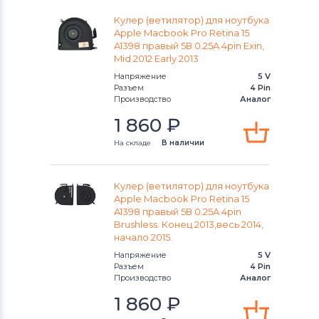
Кулер (ветилятор) для ноутбука
Вентиляторы (кулеры)
Gigabyte
Apple Macbook Pro Retina 15
A1398 правый 5В 0.25A 4pin Exin,
Вентиляторы (кулеры)
Mid 2012 Early 2013
Клавиатуры
Напряжение
5 V
Разъем
4 Pin
Вентиляторы (кулеры)
Packard Bell
Производство
Аналог
1 860
₽
Вентиляторы (кулеры)
Hannspree
На складе
В наличии
Вентиляторы (кулеры)
Аккумуляторы для радиостанций
Кулер (ветилятор) для ноутбука
Apple Macbook Pro Retina 15
Вентиляторы (кулеры)
Benq
A1398 правый 5В 0.25A 4pin
Brushless. Конец 2013,весь 2014,
Вентиляторы (кулеры)
Vizio
начало 2015.
Напряжение
5 V
Вентиляторы (кулеры)
Thunderobot
Разъем
4 Pin
Производство
Аналог
Вентиляторы (кулеры)
Lenovo
1 860
₽