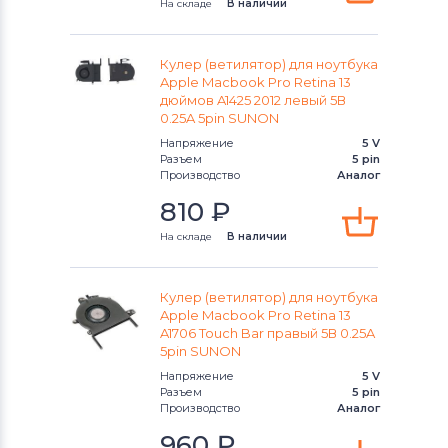
На складе
В наличии
Вентиляторы (кулеры)
iRu
Вентиляторы (кулеры)
Roverbook
Кулер (ветилятор) для ноутбука
Apple Macbook Pro Retina 13
дюймов A1425 2012 левый 5В
Вентиляторы (кулеры)
Toshiba
0.25A 5pin SUNON
Напряжение
5 V
Вентиляторы (кулеры)
Acer
Разъем
5 pin
Производство
Аналог
Вентиляторы (кулеры)
810
₽
Универсальный
На складе
В наличии
Вентиляторы (кулеры)
Asus
Кулер (ветилятор) для ноутбука
Вентиляторы (кулеры)
Alienware
Apple Macbook Pro Retina 13
A1706 Touch Bar правый 5В 0.25A
Вентиляторы (кулеры)
Casper
5pin SUNON
Напряжение
5 V
Разъем
5 pin
Производство
Аналог
960
₽