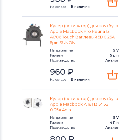
На складе
В наличии
Кулер (ветилятор) для ноутбука
Apple Macbook Pro Retina 13
A1706 Touch Bar левый 5В 0.25A
5pin SUNON
Напряжение
5 V
Разъем
5 pin
Производство
Аналог
960
₽
На складе
В наличии
Кулер (ветилятор) для ноутбука
Apple Macbook A1181 13,3" 5В
0.35A 4pin
Напряжение
5 V
Разъем
4 Pin
Производство
Аналог
800
₽