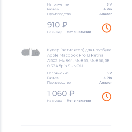
Напряжение
5 V
Разъем
4 Pin
Производство
Аналог
910
₽
На складе
Нет в наличии
Кулер (ветилятор) для ноутбука
Apple Macbook Pro 13 Retina
A1502, Me864, Me865, Me866, 5В
0.33A 5pin SUNON
Напряжение
5 V
Разъем
4 Pin
Производство
Аналог
1 060
₽
На складе
Нет в наличии