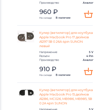
Вентиляторы (кулеры)
NEC
Производство
Аналог
960
₽
Вентиляторы (кулеры)
iRu
На складе
В наличии
Вентиляторы (кулеры)
Roverbook
Вентиляторы (кулеры)
Toshiba
Кулер (ветилятор) для ноутбука
Apple Macbook Pro 17 дюймов
A1297 5В 0.26A 4pin SUNON
Вентиляторы (кулеры)
Acer
левый
Напряжение
5 V
Вентиляторы (кулеры)
Разъем
4 Pin
Универсальный
Производство
Аналог
910
₽
Вентиляторы (кулеры)
Asus
На складе
В наличии
Вентиляторы (кулеры)
Alienware
Кулер (ветилятор) для ноутбука
Вентиляторы (кулеры)
Casper
Apple Macbook Pro 15 дюймов
A1286, MC026, MB986, MB985, 5В
0.2A 4pin SUNON
Напряжение
5 V