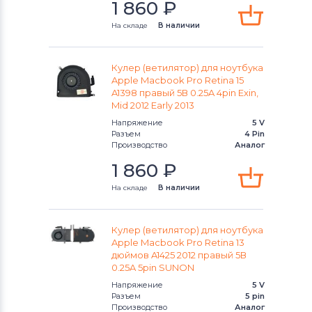
1 860
₽
Вентиляторы (кулеры)
Gateway
На складе
В наличии
Вентиляторы (кулеры)
FCN
Вентиляторы (кулеры)
HP
Кулер (ветилятор) для ноутбука
Apple Macbook Pro Retina 15
A1398 правый 5В 0.25A 4pin Exin,
Вентиляторы (кулеры)
MSI
Mid 2012 Early 2013
Напряжение
5 V
Вентиляторы (кулеры)
Compaq
Разъем
4 Pin
Производство
Аналог
Вентиляторы (кулеры)
Quanta
1 860
₽
На складе
В наличии
Вентиляторы (кулеры)
Hasee
Вентиляторы (кулеры)
Dell
Кулер (ветилятор) для ноутбука
Apple Macbook Pro Retina 13
Вентиляторы (кулеры)
IBM
дюймов A1425 2012 правый 5В
0.25A 5pin SUNON
Вентиляторы (кулеры)
Viewsonic
Напряжение
5 V
Разъем
5 pin
Производство
Аналог
Все бренды