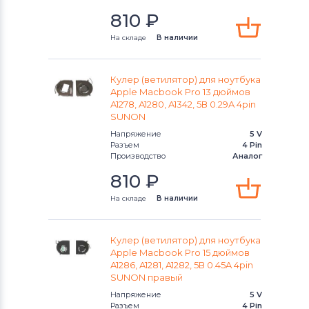
810
₽
Вентиляторы (кулеры)
Apple
На складе
В наличии
Вентиляторы (кулеры)
LG
Кулер (ветилятор) для ноутбука
Вентиляторы (кулеры)
Samsung
Apple Macbook Pro 13 дюймов
A1278, A1280, A1342, 5В 0.29A 4pin
Вентиляторы (кулеры)
Fujitsu
SUNON
Напряжение
5 V
Вентиляторы (кулеры)
Clevo
Разъем
4 Pin
Производство
Аналог
Вентиляторы (кулеры)
Sony
810
₽
На складе
В наличии
Вентиляторы (кулеры)
Fujitsu-
Siemens
Кулер (ветилятор) для ноутбука
Вентиляторы (кулеры)
Haier
Apple Macbook Pro 15 дюймов
A1286, A1281, A1282, 5В 0.45A 4pin
SUNON правый
Вентиляторы (кулеры)
KFTYR
Напряжение
5 V
Разъем
4 Pin