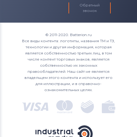
Тачскрины для планшетов
Обратный
Samsung
звонок
Тачскрины для планшетов
Explay
Тачскрины для планшетов
Cube
© 2011-2020. Batterion.ru
Все виды контента: логотипы, названия ТМ и ТЗ,
Тачскрины для планшетов
технологии и другая информация, которая
Assistant
является собственностью третьих лиц, в том
числе контент торговых знаков, является
Тачскрины для планшетов
Genesis
собственностью их законных
правообладателей. Наш сайт не является
Тачскрины для планшетов
Nanotab
владельцем этого контента и использует его
для иллюстрации, и в справочно-
Тачскрины для планшетов
Sony
ознакомительных целях.
Тачскрины для планшетов
Onda
Тачскрины для планшетов
Arnova
Тачскрины для планшетов
Eplutus