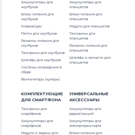
Аккумуляторы для
Аккумуляторы для
Freelander
ноутбуков
планшетов
Блоки питания для
Блоки питания для
Тачскрины для планшетов
Ployer
ноутбуков
планшетов
Клавиатуры
Модули для планшетов
Тачскрины для планшетов
Петли для ноутбуков
Тачскрины для
Аккумуляторы для радиостанций
планшетов
Разъемы питания для
ноутбуков
Разъемы питания для
планшетов
Тачскрины для планшетов
Pipo
Тачскрины для ноутбуков
Шлейфы и запчасти для
Шлейфы для ноутбуков
планшетов
Тачскрины для планшетов
China
Системы охлаждения в
сборе
Тачскрины для планшетов
Qumo
Вентиляторы (кулеры)
Тачскрины для планшетов
Lenovo
КОМПЛЕКТУЮЩИЕ
УНИВЕРСАЛЬНЫЕ
ДЛЯ
СМАРТФОНА
АКСЕССУАРЫ
Тачскрины для планшетов
Motorola
Тачскрины для
Аккумуляторы для
смартфонов
радиостанций
Тачскрины для планшетов
DigiLand
Аккумуляторы для
Аккумуляторы для
смартфонов
электротранспорта
Тачскрины для планшетов
Hankook
Модули и экраны для
Блоки питания для