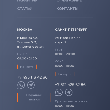
ГАРАНТИЯ
О МАГАЗИНЕ
Тачскрины для планшетов
Viewsonic
СТАТЬИ
КОНТАКТЫ
Тачскрины для планшетов
Brigmton
МОСКВА
САНКТ-ПЕТЕРБУРГ
Тачскрины для планшетов
Apple
г. Москва, ул.
ул. Наличная, 44,
Ткацкая, 5с3,
корп. 2
Тачскрины для планшетов
DPT
(м. Семеновская)
Пн.-Пт.
Пн.-Вс.
10:00 - 20:00
Тачскрины для планшетов
09:00 - 21:00
Telefunken
Сб.-Вс.
10:00 - 18:00
На карте
Тачскрины для планшетов
MOMO9
На карте
+7 495 118 42 86
Тачскрины для планшетов
Sony
+7 812 425 62 86
Ericsson
Обратный
Тачскрины для планшетов
Amoi
звонок
Принимаем звонки с
10:00 - 18:00