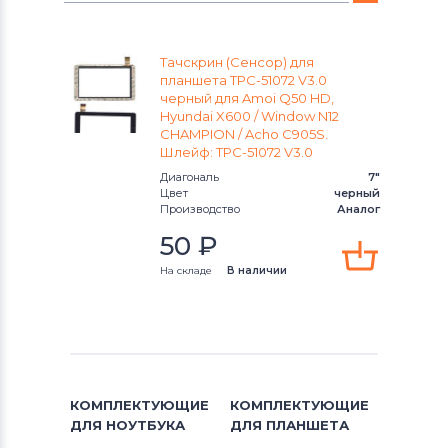
Тачскрины для планшетов
Blusens
N12 Champion
Тачскрин (Сенсор) для
Тачскрины для планшетов
Rolsen
N90
планшета TPC-51072 V3.0
черный для Amoi Q50 HD,
Тачскрины для планшетов
HTC
Hyundai X600 / Window N12
CHAMPION / Acho C905S.
Шлейф: TPC-51072 V3.0
Тачскрины для планшетов
Prestigio
Диагональ
7"
Цвет
черный
Тачскрины для планшетов
Onepad
Производство
Аналог
50
₽
Тачскрины для планшетов
Treelogic
На складе
В наличии
Тачскрины для планшетов
Клавиатуры
Тачскрины для планшетов
ZTE
Тачскрины для планшетов
Mystery
КОМПЛЕКТУЮЩИЕ
КОМПЛЕКТУЮЩИЕ
ДЛЯ
НОУТБУКА
ДЛЯ
ПЛАНШЕТА
Тачскрины для планшетов