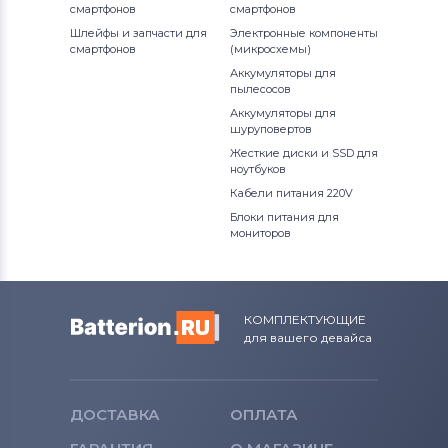
смартфонов
смартфонов
Тачскрины для планшетов
HP
Шлейфы и запчасти для
Электронные компоненты
смартфонов
(микросхемы)
Все бренды
Аккумуляторы для
пылесосов
Тачскрины для планшетов
Ainol
Аккумуляторы для
шуруповертов
Тачскрины для планшетов
Supra
Жесткие диски и SSD для
ноутбуков
Тачскрины для планшетов
Teclast
Кабели питания 220V
Блоки питания для
мониторов
Тачскрины для планшетов
Allwinner
Тачскрины для планшетов
Dell
КОМПЛЕКТУЮЩИЕ
Тачскрины для планшетов
Archos
для вашего девайса
Тачскрины для планшетов
Megafon
Тачскрины для планшетов
Apache
ДОСТАВКА
ОПЛАТА