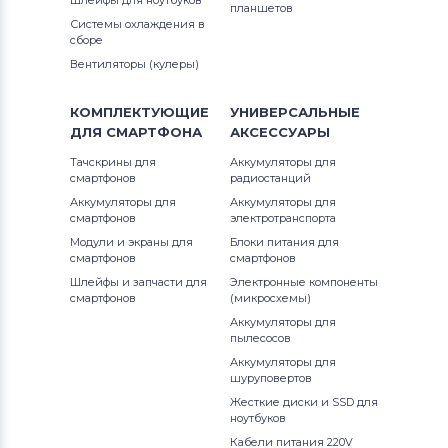
Шлейфы для ноутбуков
планшетов
Системы охлаждения в
Тачскрины для планшетов
HP
сборе
Вентиляторы (кулеры)
Все бренды
Тачскрины для планшетов
Ainol
КОМПЛЕКТУЮЩИЕ
УНИВЕРСАЛЬНЫЕ
ДЛЯ
СМАРТФОНА
АКСЕССУАРЫ
Тачскрины для планшетов
Supra
Тачскрины для
Аккумуляторы для
смартфонов
радиостанций
Тачскрины для планшетов
Teclast
Аккумуляторы для
Аккумуляторы для
смартфонов
электротранспорта
Тачскрины для планшетов
Allwinner
Модули и экраны для
Блоки питания для
смартфонов
смартфонов
Тачскрины для планшетов
Dell
Шлейфы и запчасти для
Электронные компоненты
смартфонов
(микросхемы)
Аккумуляторы для
Тачскрины для планшетов
Archos
пылесосов
Аккумуляторы для
Тачскрины для планшетов
Megafon
шуруповертов
Жесткие диски и SSD для
Тачскрины для планшетов
Apache
ноутбуков
Кабели питания 220V