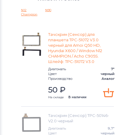
Тачскрины для планшетов
Blusens
N12
N90
Champion
Тачскрины для планшетов
Rolsen
Тачскрины для планшетов
HTC
Тачскрин (Сенсор) для
планшета TPC-51072 V3.0
черный для Amoi Q50 HD,
Тачскрины для планшетов
Prestigio
Hyundai X600 / Window N12
CHAMPION / Acho C905S.
Тачскрины для планшетов
Onepad
Шлейф: TPC-51072 V3.0
Диагональ
7"
Тачскрины для планшетов
Treelogic
Цвет
черный
Производство
Аналог
Тачскрины для планшетов
50
₽
Клавиатуры
На складе
В наличии
Тачскрины для планшетов
ZTE
Тачскрин (Сенсор) TPC-50146-
Тачскрины для планшетов
Mystery
V2.0 черный
Диагональ
9,7"
Тачскрины для планшетов
Цвет
черный