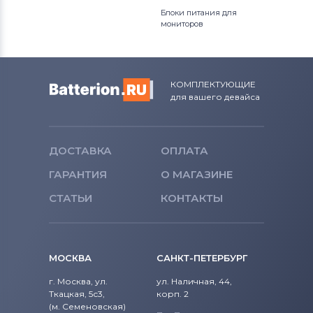
Тачскрины для планшетов
Блоки питания для
Viewsonic
мониторов
Тачскрины для планшетов
Brigmton
КОМПЛЕКТУЮЩИЕ
для вашего девайса
Тачскрины для планшетов
Apple
Тачскрины для планшетов
DPT
ДОСТАВКА
ОПЛАТА
Тачскрины для планшетов
ГАРАНТИЯ
О МАГАЗИНЕ
Telefunken
СТАТЬИ
КОНТАКТЫ
Тачскрины для планшетов
MOMO9
Тачскрины для планшетов
Sony
Ericsson
МОСКВА
САНКТ-ПЕТЕРБУРГ
г. Москва, ул.
ул. Наличная, 44,
Тачскрины для планшетов
Amoi
Ткацкая, 5с3,
корп. 2
(м. Семеновская)