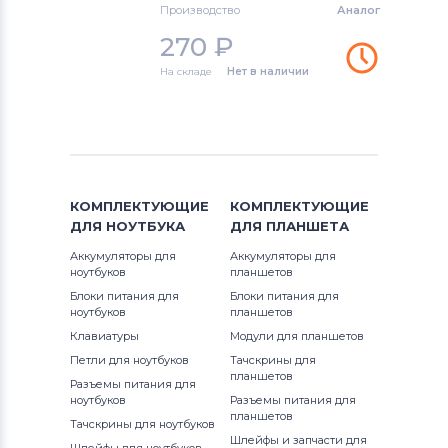
Производство
Аналог
Freelander
270
₽
Тачскрины для планшетов
Ployer
На складе
Нет в наличии
Тачскрины для планшетов
Аккумуляторы для радиостанций
Тачскрины для планшетов
Pipo
КОМПЛЕКТУЮЩИЕ
КОМПЛЕКТУЮЩИЕ
Тачскрины для планшетов
China
ДЛЯ
НОУТБУКА
ДЛЯ
ПЛАНШЕТА
Аккумуляторы для
Аккумуляторы для
Тачскрины для планшетов
Qumo
ноутбуков
планшетов
Блоки питания для
Блоки питания для
Тачскрины для планшетов
Lenovo
ноутбуков
планшетов
Клавиатуры
Модули для планшетов
Тачскрины для планшетов
Motorola
Петли для ноутбуков
Тачскрины для
планшетов
Разъемы питания для
Тачскрины для планшетов
DigiLand
ноутбуков
Разъемы питания для
планшетов
Тачскрины для ноутбуков
Тачскрины для планшетов
Hankook
Шлейфы и запчасти для