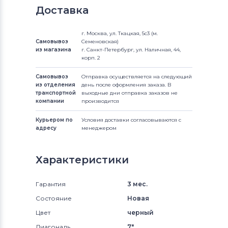
Доставка
г. Москва, ул. Ткацкая, 5с3 (м.
Самовывоз
Семеновская)
из магазина
г. Санкт-Петербург, ул. Наличная, 44,
корп. 2
Самовывоз
Отправка осуществляется на следующий
из отделения
день после оформления заказа. В
транспортной
выходные дни отправка заказов не
компании
производится
Курьером по
Условия доставки согласовываются с
адресу
менеджером
Характеристики
Гарантия
3 мес.
Состояние
Новая
Цвет
черный
Диагональ
7"