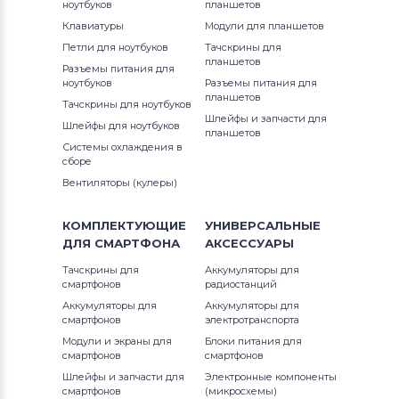
ноутбуков
планшетов
Клавиатуры
Модули для планшетов
Петли для ноутбуков
Тачскрины для
планшетов
Разъемы питания для
ноутбуков
Разъемы питания для
планшетов
Тачскрины для ноутбуков
Шлейфы и запчасти для
Шлейфы для ноутбуков
планшетов
Системы охлаждения в
сборе
Вентиляторы (кулеры)
КОМПЛЕКТУЮЩИЕ
УНИВЕРСАЛЬНЫЕ
ДЛЯ
СМАРТФОНА
АКСЕССУАРЫ
Тачскрины для
Аккумуляторы для
смартфонов
радиостанций
Аккумуляторы для
Аккумуляторы для
смартфонов
электротранспорта
Модули и экраны для
Блоки питания для
смартфонов
смартфонов
Шлейфы и запчасти для
Электронные компоненты
смартфонов
(микросхемы)