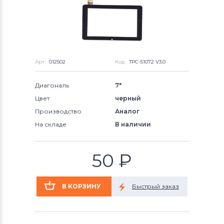
Арт:
012502
Код:
TPC-51072 V3.0
Диагональ
7"
Цвет
черный
Производство
Аналог
На складе
В наличии
50
₽