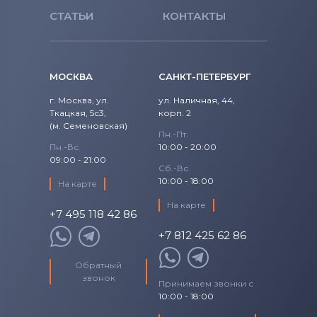
Pavilion Series
СТАТЬИ
КОНТАКТЫ
Pavilion TX Series
Pavilion ZD Series
МОСКВА
САНКТ-ПЕТЕРБУРГ
Pavilion ZE Series
г. Москва, ул.
ул. Наличная, 44,
Ткацкая, 5с3,
корп. 2
(м. Семеновская)
Pavilion ZV Series
Пн.-Пт.
Пн.-Вс.
10:00 - 20:00
09:00 - 21:00
Pavilion ZX Series
Сб.-Вс.
10:00 - 18:00
На карте
Presario CQ Series
На карте
+7 495 118 42 86
Pro X2 Series
+7 812 425 62 86
ProBook
Обратный
звонок
Принимаем звонки с
Special Edition
10:00 - 18:00
Spectre 11 Series