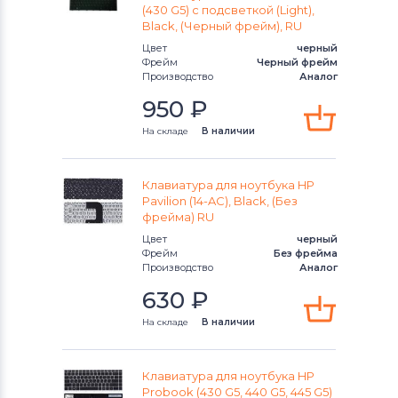
(430 G5) с подсветкой (Light),
EliteBook
Клавиатуры
Acer
Black, (Черный фрейм), RU
Цвет
черный
EliteBook X360
Клавиатуры
Универсальный
Фрейм
Черный фрейм
Производство
Аналог
Envy 13 Series
Клавиатуры
Asus
950
₽
На складе
В наличии
Envy 13-ab Series
Клавиатуры
Alienware
Envy 13-d Series
Клавиатуры
Casper
Клавиатура для ноутбука HP
Pavilion (14-AC), Black, (Без
Envy 14 Series
фрейма) RU
Цвет
черный
Envy 15 Series
Фрейм
Без фрейма
Производство
Аналог
Envy 17 Series
630
₽
На складе
В наличии
Envy 4 Series
Envy 6 Series
Клавиатура для ноутбука HP
Probook (430 G5, 440 G5, 445 G5)