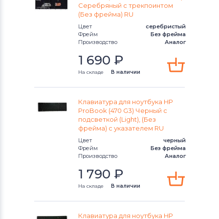
Envy m6 Series
Серебряный с трекпоинтом
(Без фрейма) RU
Envy x2 Series
Цвет
серебристый
Фрейм
Без фрейма
Производство
Аналог
Envy x360 Series
1 690
₽
Folio 13-1000 Series
На складе
В наличии
Folio 13-2000 Series
Клавиатура для ноутбука HP
ProBook (470 G3) Черный с
G Series
подсветкой (Light), (Без
фрейма) с указателем RU
HDX Series
Цвет
черный
Фрейм
Без фрейма
Mini 1000 Series
Производство
Аналог
1 790
₽
Mini 100e Series
На складе
В наличии
Mini 110 Series
Клавиатура для ноутбука HP