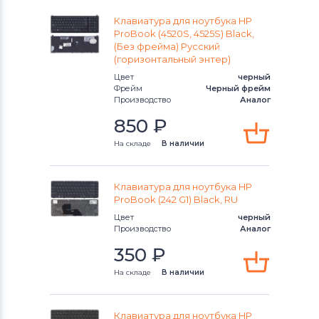
Клавиатура для ноутбука HP
Pavilion 14-bk Series
ProBook (4520S, 4525S) Black,
(Без фрейма) Русский
Pavilion 14-e Series
(горизонтальный энтер)
Цвет
черный
Фрейм
Черный фрейм
Pavilion 14t-ba Series
Производство
Аналог
850
₽
Pavilion 15-ab Series
На складе
В наличии
Pavilion 15-ak Series
Pavilion 15-b Series
Клавиатура для ноутбука HP
ProBook (242 G1) Black, RU
Pavilion 15-bc Series
Цвет
черный
Производство
Аналог
Pavilion 15-CX Series
350
₽
На складе
В наличии
Pavilion 15-da Series
Pavilion 15-db Series
Клавиатура для ноутбука HP