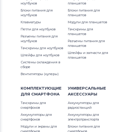
ноутбуков
планшетов
Pavilion 17-e Series
Блоки питания для
Блоки питания для
ноутбуков
планшетов
Pavilion 17-f Series
Клавиатуры
Модули для планшетов
Петли для ноутбуков
Тачскрины для
Pavilion 17-g Series
планшетов
Разъемы питания для
ноутбуков
Разъемы питания для
Pavilion dm1 Series
планшетов
Тачскрины для ноутбуков
Шлейфы и запчасти для
Шлейфы для ноутбуков
планшетов
Pavilion dm3 Series
Системы охлаждения в
сборе
Pavilion dm4 Series
Вентиляторы (кулеры)
Pavilion DV Series
КОМПЛЕКТУЮЩИЕ
УНИВЕРСАЛЬНЫЕ
ДЛЯ
СМАРТФОНА
АКСЕССУАРЫ
Pavilion dv2 Series
Тачскрины для
Аккумуляторы для
смартфонов
радиостанций
Pavilion dv3 Series
Аккумуляторы для
Аккумуляторы для
смартфонов
электротранспорта
Pavilion dv4 Series
Модули и экраны для
Блоки питания для
смартфонов
смартфонов