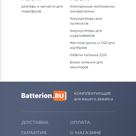
Pavilion dv5 Series
Шлейфы и запчасти для
Электронные компоненты
смартфонов
(микросхемы)
Pavilion dv6 Series
Аккумуляторы для
пылесосов
Pavilion dv7 Series
Аккумуляторы для
шуруповертов
Жесткие диски и SSD для
Pavilion dv8 Series
ноутбуков
Кабели питания 220V
Pavilion G Series
Блоки питания для
мониторов
Pavilion g4 Series
Pavilion g6 Series
КОМПЛЕКТУЮЩИЕ
Pavilion g7 Series
для вашего девайса
Pavilion HDX Series
ДОСТАВКА
ОПЛАТА
Pavilion m6 Series
ГАРАНТИЯ
О МАГАЗИНЕ