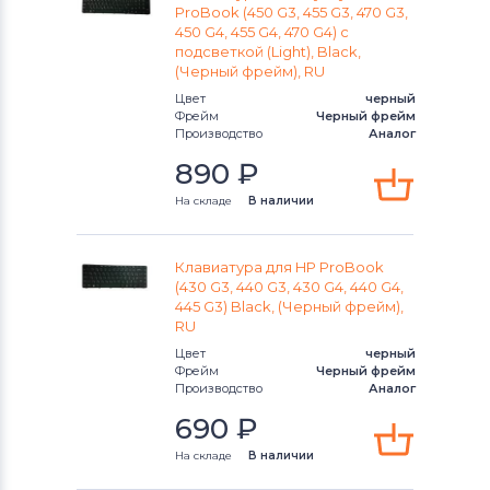
Mini 1100 Series
ProBook (450 G3, 455 G3, 470 G3,
450 G4, 455 G4, 470 G4) с
Mini 200-4000
подсветкой (Light), Black,
(Черный фрейм), RU
Mini 210 Series
Цвет
черный
Фрейм
Черный фрейм
Производство
Аналог
Mini 2133 Series
890
₽
Mini 2140 Series
На складе
В наличии
Mini 5100 Series
Клавиатура для HP ProBook
(430 G3, 440 G3, 430 G4, 440 G4,
Omen
445 G3) Black, (Черный фрейм),
RU
Pavilion 13-a000 x360 Series
Цвет
черный
Фрейм
Черный фрейм
Pavilion 14-ac Series
Производство
Аналог
690
₽
Pavilion 14-ba Series
На складе
В наличии
Pavilion 14-bf Series