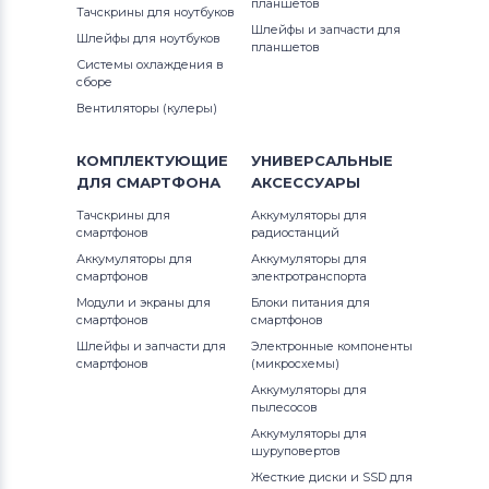
планшетов
Тачскрины для ноутбуков
Шлейфы и запчасти для
Шлейфы для ноутбуков
Клавиатуры
Универсальный
планшетов
Системы охлаждения в
сборе
Клавиатуры
Asus
Вентиляторы (кулеры)
Клавиатуры
Alienware
КОМПЛЕКТУЮЩИЕ
УНИВЕРСАЛЬНЫЕ
ДЛЯ
СМАРТФОНА
АКСЕССУАРЫ
Клавиатуры
Casper
Тачскрины для
Аккумуляторы для
смартфонов
радиостанций
Аккумуляторы для
Аккумуляторы для
смартфонов
электротранспорта
Модули и экраны для
Блоки питания для
смартфонов
смартфонов
Шлейфы и запчасти для
Электронные компоненты
смартфонов
(микросхемы)
Аккумуляторы для
пылесосов
Аккумуляторы для
шуруповертов
Жесткие диски и SSD для