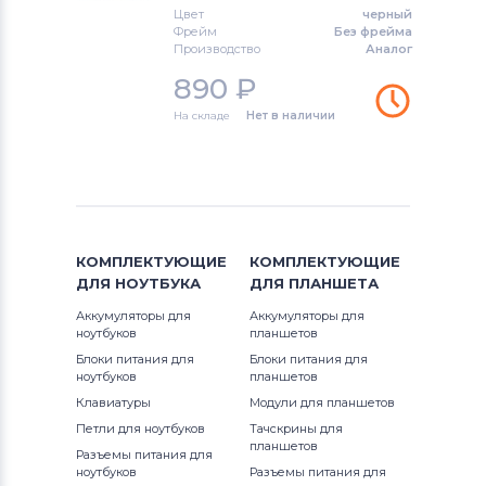
Клавиатуры
Apple
Цвет
черный
Фрейм
Без фрейма
Клавиатуры
LG
Производство
Аналог
890
₽
Клавиатуры
Samsung
На складе
Нет в наличии
Клавиатуры
Fujitsu
Клавиатуры
Clevo
Клавиатуры
Sony
КОМПЛЕКТУЮЩИЕ
КОМПЛЕКТУЮЩИЕ
ДЛЯ
НОУТБУКА
ДЛЯ
ПЛАНШЕТА
Клавиатуры
Fujitsu-Siemens
Аккумуляторы для
Аккумуляторы для
ноутбуков
Клавиатуры
Haier
планшетов
Блоки питания для
Блоки питания для
ноутбуков
планшетов
Клавиатуры
Roverbook
Клавиатуры
Модули для планшетов
Петли для ноутбуков
Клавиатуры
Toshiba
Тачскрины для
планшетов
Разъемы питания для
ноутбуков
Разъемы питания для
Клавиатуры
Acer