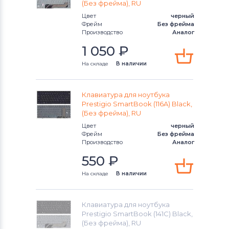
(Без фрейма), RU
Клавиатуры
Клавиатуры
Цвет
черный
Фрейм
Без фрейма
Клавиатуры
Packard Bell
Производство
Аналог
1 050
₽
Клавиатуры
Benq
На складе
В наличии
Клавиатуры
Lenovo
Клавиатуры
Gateway
Клавиатура для ноутбука
Prestigio SmartBook (116A) Black,
(Без фрейма), RU
Клавиатуры
Medion
Цвет
черный
Фрейм
Без фрейма
Клавиатуры
HP
Производство
Аналог
550
₽
Клавиатуры
MSI
На складе
В наличии
Клавиатуры
Compaq
Клавиатура для ноутбука
Клавиатуры
Dell
Prestigio SmartBook (141C) Black,
(Без фрейма), RU