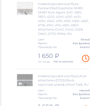
Клавиатура для ноутбука
Packard Bell EasyNote NM85,
NM87 Acer Aspire 3410, 3810,
3820, 4230, 4240, 4250, 4410,
4530, 4540, 4551, 4553, 4560, 4625,
4736, 4740, 4741, 4810, 4820.
eMachines D440, D442, D528,
D640, D730 White, RU
Цвет
белый
Фрейм
Без фрейма
Производство
Аналог
1 650
₽
На складе
Нет в наличии
Клавиатура для ноутбука Acer
eMachines (D725) Black,
короткий шлейф (Short Trail), RU
Цвет
черный
Фрейм
Без фрейма
Производство
Аналог