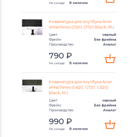
Клавиатуры
Apple
На складе
В наличии
Клавиатуры
LG
Клавиатура для ноутбука Acer
Клавиатуры
eMachines D520, D720 Black, RU
Samsung
Цвет
черный
Фрейм
Без фрейма
Клавиатуры
Fujitsu
Производство
Аналог
790
₽
Клавиатуры
Clevo
На складе
В наличии
Клавиатуры
Sony
Клавиатуры
Fujitsu-Siemens
Клавиатура для ноутбука Acer
eMachines (G620, G720, G520)
Black, RU
Клавиатуры
Haier
Цвет
черный
Фрейм
Без фрейма
Клавиатуры
Roverbook
Производство
Аналог
990
₽
Клавиатуры
Toshiba
На складе
В наличии
Клавиатуры
Acer