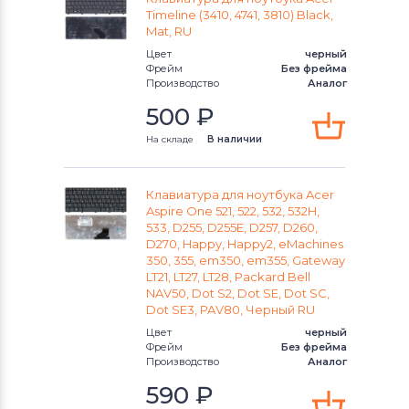
Клавиатуры
Клавиатуры
Timeline (3410, 4741, 3810) Black,
Mat, RU
Клавиатуры
Packard Bell
Цвет
черный
Фрейм
Без фрейма
Производство
Аналог
Клавиатуры
Benq
500
₽
Клавиатуры
Lenovo
На складе
В наличии
Клавиатуры
Gateway
Клавиатура для ноутбука Acer
Клавиатуры
Medion
Aspire One 521, 522, 532, 532H,
533, D255, D255E, D257, D260,
D270, Happy, Happy2, eMachines
Клавиатуры
HP
350, 355, em350, em355, Gateway
LT21, LT27, LT28, Packard Bell
Клавиатуры
MSI
NAV50, Dot S2, Dot SE, Dot SC,
Dot SE3, PAV80, Черный RU
Клавиатуры
Compaq
Цвет
черный
Фрейм
Без фрейма
Производство
Аналог
Клавиатуры
Dell
590
₽