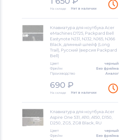
1 650
₽
На складе
Нет в наличии
Клавиатура для ноутбука Acer
eMachines D725, Packpard Bell
Eastynote NJ31, NJ32, NJ65, NJ66
Black, длинный шлейф (Long
Trail), Русский (версия Packpard
Bell)
Цвет
черный
Фрейм
Без фрейма
Производство
Аналог
690
₽
На складе
Нет в наличии
Клавиатура для ноутбука Acer
Aspire One 531, A110, A150, D150,
D250, ZG5, ZG8 Black, RU
Цвет
черный
Фрейм
Без фрейма