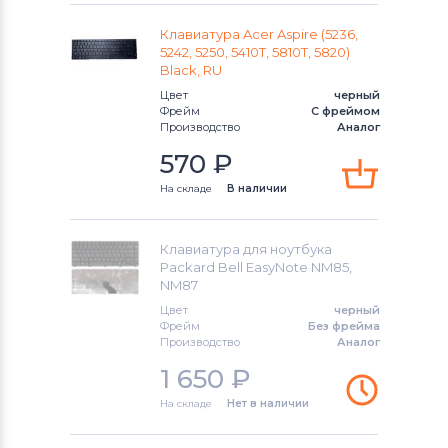
Клавиатура Acer Aspire (5236,
Клавиатуры
Универсальный
5242, 5250, 5410T, 5810T, 5820)
Black, RU
Клавиатуры
Asus
Цвет
черный
Фрейм
С фреймом
Клавиатуры
Alienware
Производство
Аналог
570
₽
Клавиатуры
Casper
На складе
В наличии
Клавиатура для ноутбука
Packard Bell EasyNote NM85,
NM87
Цвет
черный
Фрейм
Без фрейма
Производство
Аналог
1 650
₽
На складе
Нет в наличии