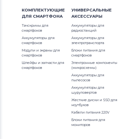
Precision
Клавиатуры
Toshiba
КОМПЛЕКТУЮЩИЕ
УНИВЕРСАЛЬНЫЕ
Studio
ДЛЯ
Клавиатуры
СМАРТФОНА
Acer
АКСЕССУАРЫ
Тачскрины для
Аккумуляторы для
Studio 14
Клавиатуры
Универсальный
смартфонов
радиостанций
Аккумуляторы для
Аккумуляторы для
Studio XPS
смартфонов
электротранспорта
Клавиатуры
Asus
Модули и экраны для
Блоки питания для
смартфонов
смартфонов
Vostro
Клавиатуры
Alienware
Шлейфы и запчасти для
Электронные компоненты
смартфонов
(микросхемы)
Vostro 15
Клавиатуры
Casper
Аккумуляторы для
пылесосов
XPS
Аккумуляторы для
шуруповертов
Жесткие диски и SSD для
ноутбуков
Кабели питания 220V
Блоки питания для
мониторов