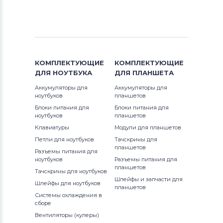
Inspiron 14
Клавиатуры
Apple
Inspiron 14R
Клавиатуры
LG
Inspiron 15
Клавиатуры
Samsung
КОМПЛЕКТУЮЩИЕ
КОМПЛЕКТУЮЩИЕ
Inspiron 17
ДЛЯ
НОУТБУКА
ДЛЯ
ПЛАНШЕТА
Клавиатуры
Fujitsu
Аккумуляторы для
Аккумуляторы для
Inspiron Mini
ноутбуков
планшетов
Клавиатуры
Clevo
Блоки питания для
Блоки питания для
Latitude
ноутбуков
планшетов
Клавиатуры
Sony
Клавиатуры
Модули для планшетов
Latitude 12
Петли для ноутбуков
Тачскрины для
Клавиатуры
Fujitsu-Siemens
планшетов
Разъемы питания для
Latitude 13
ноутбуков
Разъемы питания для
планшетов
Клавиатуры
Haier
Тачскрины для ноутбуков
Шлейфы и запчасти для
M Series
Шлейфы для ноутбуков
планшетов
Клавиатуры
Roverbook
Системы охлаждения в
P Series
сборе
Все бренды
Вентиляторы (кулеры)