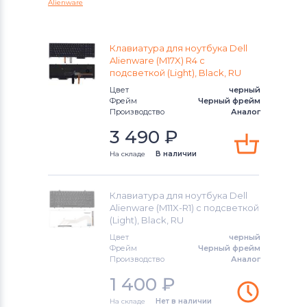
Alienware
Alienware 15 Series
Клавиатуры
Клавиатуры
Alienware M Series
Клавиатура для ноутбука Dell
Клавиатуры
Packard Bell
Alienware (M17X) R4 с
подсветкой (Light), Black, RU
Chromebook
Клавиатуры
Benq
Цвет
черный
Фрейм
Черный фрейм
G3 Series
Производство
Аналог
Клавиатуры
Lenovo
3 490
₽
G5 Series
Клавиатуры
Gateway
На складе
В наличии
G7
Клавиатуры
Medion
Inspiron
Клавиатура для ноутбука Dell
Клавиатуры
HP
Alienware (M11X-R1) с подсветкой
(Light), Black, RU
Inspiron 11
Клавиатуры
MSI
Цвет
черный
Фрейм
Черный фрейм
Inspiron 11z
Производство
Аналог
Клавиатуры
Compaq
1 400
₽
Inspiron 13
Клавиатуры
Dell
На складе
Нет в наличии