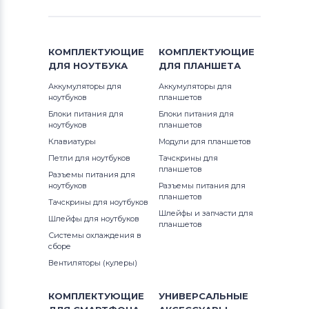
Тачскрины для планшетов
Haier
Тачскрины для планшетов
Oysters
КОМПЛЕКТУЮЩИЕ
КОМПЛЕКТУЮЩИЕ
ДЛЯ
НОУТБУКА
ДЛЯ
ПЛАНШЕТА
Тачскрины для планшетов
Qtek
Аккумуляторы для
Аккумуляторы для
ноутбуков
планшетов
Тачскрины для планшетов
Hyundai
Блоки питания для
Блоки питания для
ноутбуков
планшетов
Тачскрины для планшетов
GoClever
Клавиатуры
Модули для планшетов
Петли для ноутбуков
Тачскрины для
планшетов
Тачскрины для планшетов
Netpal
Разъемы питания для
ноутбуков
Разъемы питания для
планшетов
Тачскрины для планшетов
Huawei
Тачскрины для ноутбуков
Шлейфы и запчасти для
Шлейфы для ноутбуков
планшетов
Тачскрины для планшетов
TeXet
Системы охлаждения в
сборе
Тачскрины для планшетов
Beeline
Вентиляторы (кулеры)
Тачскрины для планшетов
iRu
КОМПЛЕКТУЮЩИЕ
УНИВЕРСАЛЬНЫЕ