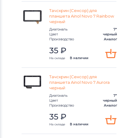
Тачскрины для планшетов
Ployer
Тачскрин (Сенсор) для
планшета Ainol Novo 7 Rainbow
черный
Тачскрины для планшетов
Аккумуляторы для радиостанций
Диагональ
7"
Цвет
черный
Производство
Аналог
Тачскрины для планшетов
Pipo
35
₽
Тачскрины для планшетов
China
На складе
В наличии
Тачскрины для планшетов
Qumo
Тачскрин (Сенсор) для
планшета Ainol Novo 7 Aurora
Тачскрины для планшетов
Lenovo
черный
Диагональ
7"
Тачскрины для планшетов
Motorola
Цвет
черный
Производство
Аналог
Тачскрины для планшетов
DigiLand
35
₽
Тачскрины для планшетов
Hankook
На складе
В наличии