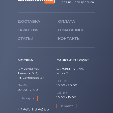
для вашего девайса
Тачскрины для планшетов
Acho
Тачскрины для планшетов
Toshiba
ДОСТАВКА
ОПЛАТА
Тачскрины для планшетов
Acer
ГАРАНТИЯ
О МАГАЗИНЕ
Тачскрины для планшетов
Ritmix
СТАТЬИ
КОНТАКТЫ
Тачскрины для планшетов
Pingbo
Тачскрины для планшетов
China-
МОСКВА
САНКТ-ПЕТЕРБУРГ
Tablet
г. Москва, ул.
ул. Наличная, 44,
Ткацкая, 5с3,
корп. 2
Тачскрины для планшетов
(м. Семеновская)
Magnumtech
Пн.-Пт.
Пн.-Вс.
10:00 - 20:00
09:00 - 21:00
Тачскрины для планшетов
DEXP
Сб.-Вс.
10:00 - 18:00
На карте
Тачскрины для планшетов
Asus
На карте
+7 495 118 42 86