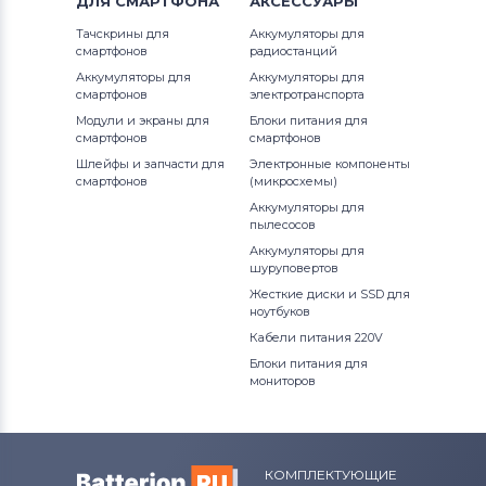
ДЛЯ
СМАРТФОНА
АКСЕССУАРЫ
Тачскрины для планшетов
xQuad
Тачскрины для
Аккумуляторы для
смартфонов
радиостанций
Тачскрины для планшетов
Аккумуляторы для
Аккумуляторы для
TurboPad
смартфонов
электротранспорта
Модули и экраны для
Блоки питания для
смартфонов
смартфонов
Тачскрины для планшетов
Moveo
Шлейфы и запчасти для
Электронные компоненты
смартфонов
(микросхемы)
Тачскрины для планшетов
Window
Аккумуляторы для
пылесосов
Тачскрины для планшетов
Digma
Аккумуляторы для
шуруповертов
Тачскрины для планшетов
Amazon
Жесткие диски и SSD для
ноутбуков
Тачскрины для планшетов
TOPSUN
Кабели питания 220V
Блоки питания для
Тачскрины для планшетов
CHINA
мониторов
Tab
Тачскрины для планшетов
Airis
КОМПЛЕКТУЮЩИЕ