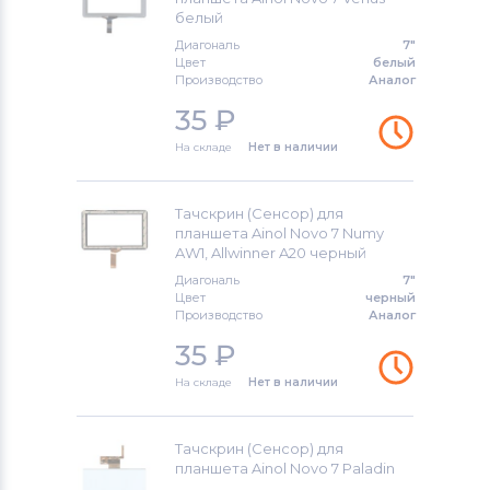
Viewsonic
белый
Диагональ
7"
Тачскрины для планшетов
Цвет
белый
Brigmton
Производство
Аналог
35
₽
Тачскрины для планшетов
Apple
На складе
Нет в наличии
Тачскрины для планшетов
DPT
Тачскрин (Сенсор) для
Тачскрины для планшетов
планшета Ainol Novo 7 Numy
Telefunken
AW1, Allwinner A20 черный
Диагональ
7"
Тачскрины для планшетов
MOMO9
Цвет
черный
Производство
Аналог
Тачскрины для планшетов
Sony
35
₽
Ericsson
На складе
Нет в наличии
Тачскрины для планшетов
Amoi
Тачскрин (Сенсор) для
Тачскрины для планшетов
планшета Ainol Novo 7 Paladin
Samsung