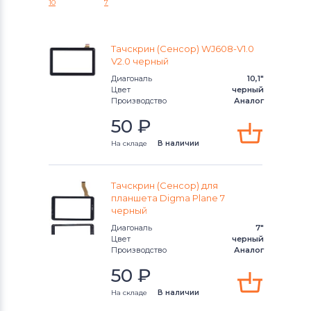
10
7
AX
Тачскрины для планшетов
Rolsen
Novo
Тачскрин (Сенсор) WJ608-V1.0
Тачскрины для планшетов
HTC
V2.0 черный
Novo 8
Диагональ
10,1"
Тачскрины для планшетов
Prestigio
Цвет
черный
Производство
Аналог
Тачскрины для планшетов
Onepad
50
₽
На складе
В наличии
Тачскрины для планшетов
Treelogic
Тачскрины для планшетов
Тачскрин (Сенсор) для
Клавиатуры
планшета Digma Plane 7
черный
Тачскрины для планшетов
ZTE
Диагональ
7"
Цвет
черный
Производство
Аналог
Тачскрины для планшетов
Mystery
50
₽
Тачскрины для планшетов
На складе
В наличии
Freelander