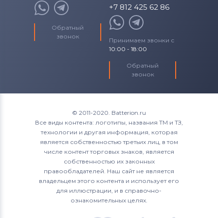
Тачскрины для планшетов
Fly
+7 812 425 62 86
Тачскрины для планшетов
iconBIT
Обратный
звонок
Принимаем звонки с
Тачскрины для планшетов
10:00 - 18:00
RoverPad
Обратный
звонок
Тачскрины для планшетов
Allfine
Тачскрины для планшетов
Irbis
© 2011-2020. Batterion.ru
Тачскрины для планшетов
Eurocase
Все виды контента: логотипы, названия ТМ и ТЗ,
технологии и другая информация, которая
Тачскрины для планшетов
MyTab
является собственностью третьих лиц, в том
числе контент торговых знаков, является
собственностью их законных
правообладателей. Наш сайт не является
владельцем этого контента и использует его
для иллюстрации, и в справочно-
ознакомительных целях.